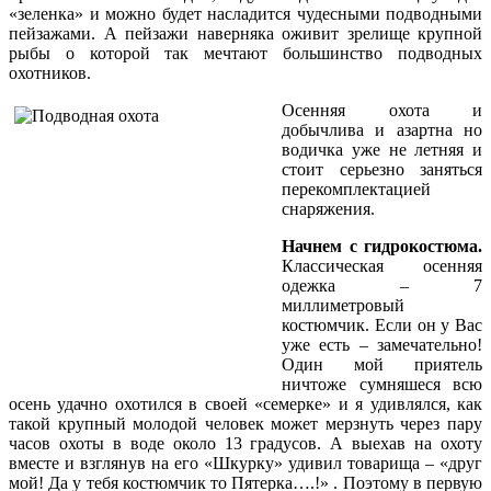
«зеленка» и можно будет насладится чудесными подводными
пейзажами. А пейзажи наверняка оживит зрелище крупной
рыбы о которой так мечтают большинство подводных
охотников.
Осенняя охота и
добычлива и азартна но
водичка уже не летняя и
стоит серьезно заняться
перекомплектацией
снаряжения.
Начнем с гидрокостюма.
Классическая осенняя
одежка – 7
миллиметровый
костюмчик. Если он у Вас
уже есть – замечательно!
Один мой приятель
ничтоже сумняшеся всю
осень удачно охотился в своей «семерке» и я удивлялся, как
такой крупный молодой человек может мерзнуть через пару
часов охоты в воде около 13 градусов. А выехав на охоту
вместе и взглянув на его «Шкурку» удивил товарища – «друг
мой! Да у тебя костюмчик то Пятерка….!» . Поэтому в первую