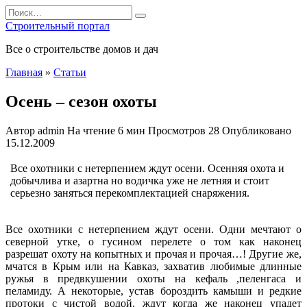
Перейти
Search
к
for:
Строительный портал
содержанию
Все о строительстве домов и дач
Главная
»
Статьи
Осень – сезон охоты
Автор
admin
На чтение
6 мин
Просмотров
28
Опубликовано
15.12.2009
Все охотники с нетерпением ждут осени. Осенняя охота и
добычлива и азартна но водичка уже не летняя и стоит
серьезно заняться перекомплектацией снаряжения.
Все охотники с нетерпением ждут осени. Одни мечтают о
северной утке, о гусином перелете о том как наконец
разрешат охоту на копытных и прочая и прочая…! Другие же,
мчатся
в Крым или на Кавказ, захватив любимые длинные
ружья в предвкушении охоты на кефаль ,пеленгаса и
пеламиду. А некоторые, устав бороздить камыши и редкие
протоки с чистой водой, ждут когда же наконец упадет