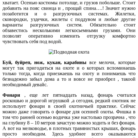
хватает. Осенью костюмы потолще, и грузов побольше. Стоит
добавить на пояс свинца и , прощай спина….! Значит нужно
позаботится и о разгрузочных системах. Жилетки,
сковородки, уздечки, жилеты с поддувом и любые другие
варианты разгрузочных систем. Обязательно стоит
обзавестись несколькими легкосьемными грузами. Они
позволят оперативно изменить отгрузку комфортно
чувствовать себя под водой.
Буй, буйреп, нож, кукан, карабины
все мелочи, которые
могут так пригодиться на охоте и о которых вспоминаешь
только тогда, когда приезжаешь на охоту и понимаешь что
безнадежно забыл дома а то и вовсе не приобрел , такоой
необходимый девайс.
Фонари
, еще лет пятнадцать назад, фонарь считался
роскошью и дорогой игрушкой ,а сегодня, редкий охотник не
использует фонари в своей охотничьей практике. Сейчас
можно даже говорить о фонаре для осенней охоты. Фишка в
том что ранней осенью водичка уже настолько прозрачна , что
на глубину 8 – 10 метров зачастую можно ходить и без фонаря.
А вот на мелководье, в плотных травянистых крышах, фонарь
просто необходим. Здесь удобнее всего оказываются