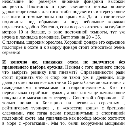
небольшие по размерам диодные фонарики высокой
мощности. Плотность и цвет светового потока вполне
удовлетворительны для того чтобы подсветить интересующие
вас нити и темные зоны под крышами. Да и в глинистые
подмоины под обрывами и под небольшие коряжки
подсветить удобно. Конечно, если всерьез охотится на глубине
метров 10 и больше, в зоне постоянной темноты, тут уж
нужна и лампадка помощнее. Ватт этак на 20 – 35.
С плотным, широким ореолом. Хороший фонарь это серьезное
подспорье в охоте и к выброу фонаря стоит относиться очень
серьезно!
И конечно же, ниакакая охота не получится без
правильного выбора оружия.
Начнем с того древнего спора
что выбрать резинку или пневмат? Справедливости ради
стоит признать что и спор не такой уж и древний. Еще
двадцать лет назад все охотники Страны Советов охотились с
самодельными пневматами и гидропневматами. Кто то
переделывал серийные ружья , а кое кто чаще начинающие
покупали в магазинах «шеедевры Советской оборонки» . И
только попав в Болгарию на несколько серьезных ,
рейтинговых турниров , и «скрестив копья» с братьями
славянами, уже тогда всьма продвинутыми в спортивной
подводной охоте, мы удивлялись как вообще можно охотится
в море с «рогатками». Мы то, были вооружены мощными