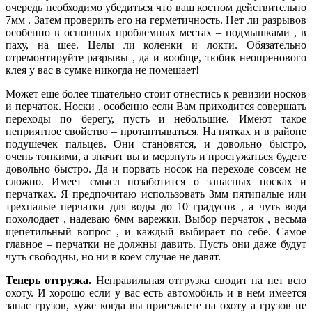
очередь необходимо убедиться что ваш костюм действительно
7мм . Затем проверить его на герметичность. Нет ли разрывов
особенно в основных проблемных местах – подмышками , в
паху, на шее. Целы ли коленки и локти. Обязательно
отремонтируйте разрывы , да и вообще, тюбик неопренового
клея у вас в сумке никогда не помешает!
Может еще более тщательно стоит отнестись к ревизии носков
и перчаток. Носки , особенно если Вам приходится совершать
переходы по берегу, пусть и небольшие. Имеют такое
неприятное свойство – протаптываться. На пятках и в районе
подушечек пальцев. Они становятся, и довольно быстро,
очень тонкими, а значит вы и мерзнуть и простужаться будете
довольно быстро. Да и порвать носок на переходе совсем не
сложно. Имеет смысл позаботится о запасных носках и
перчатках. Я предпочитаю использовать 3мм пятипалые или
трехпалые перчатки для воды до 10 градусов , а чуть вода
похолодает , надеваю 6мм варежки. Выбор перчаток , весьма
щепетильный вопрос , и каждый выбирает по себе. Самое
главное – перчатки не должны давить. Пусть они даже будут
чуть свободны, но ни в коем случае не давят.
Теперь отгрузка.
Неправильная отгрузка сводит на нет всю
охоту. И хорошо если у вас есть автомобиль и в нем имеется
запас грузов, хуже когда вы приезжаете на охоту а грузов не