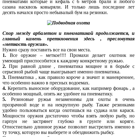
пневматами которые и кефаль с 6 метров брали и любого
сазана насквозь ковыряли. И только лишь последние лет
десять начался просто небывалый бум на резинки.
Спор между арбалетом и пневматикой продолжается, и
главный камень преткновения здесь , пресловутая
«меткость оружия».
Нужно сразу поставить все на свои места.
1.
Все оружие – меткое!!!! Промахи делает охотник не
умеющий приспособится к каждому конкретному ружью.
2.
При равной длине , пневматика мощнее и в борьбе с
серьезной рыбой чаще выигрывает именно пневматика.
3.
Пневматика , как правило короче а значит и маневреннее,
что особенно важно в пресных водоемах.
4.
Керепить выносное оборудование, как например фонарь , а
особенно мощный, опять же удобнее на пневматику.
5.
Резиновые ружья незаменимы для охоты в очень
прозрачной воде и на некрупную рыбу. Также резинками
удобно пользоваться когда охотишься на судака или карася.
Мощности оружия достаточно чтобы взять любую рыбу, но
гарпун не застрянет глубоко в грунте или коряге.
Отностиельно длинное ружье позволит выстрелить именно в
ту точку, которую вы выберете и обездвижить рыбку.