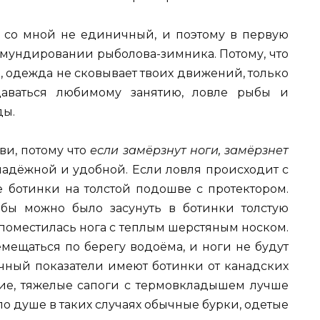
 со мной не единичный, и поэтому в первую
обмундировании рыболова-зимника. Потому, что
н, одежда не сковывает твоих движений, только
аваться любимому занятию, ловле рыбы и
ды.
ви, потому что
если замёрзнут ноги, замёрзнет
надёжной и удобной. Если ловля происходит с
е ботинки на толстой подошве с протектором.
обы можно было засунуть в ботинки толстую
 поместилась нога с теплым шерстяным носком.
мещаться по берегу водоёма, и ноги не будут
личный показатели имеют ботинки от канадских
окие, тяжелые сапоги с термовкладышем лучше
по душе в таких случаях обычные бурки, одетые