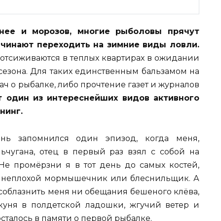
днее и морозов, многие рыболовы прячут
ачинают переходить на зимние виды ловли.
 отсиживаются в теплых квартирах в ожидании
сезона. Для таких единственным бальзамом на
ч о рыбалке, либо прочтение газет и журналов
 один из интереснейших видов активного
нинг.
ь запомнился один эпизод, когда меня,
ьчугана, отец в первый раз взял с собой на
Не промёрзни я в тот день до самых костей,
я неплохой мормышечник или блеснильщик. А
и соблазнить меня ни обещания бешеного клёва,
куня в полдетской ладошки, жгучий ветер и
сталось в памяти о первой рыбалке.