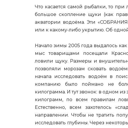
Что касается самой рыбалки, то при 
большое скопление щуки (как прави
акватории водоёма. Эти «СОБРАНИЯ»
или к какому-либо укрытию. Об одной 
Начало зимы 2005 года выдалось как
мыс товарищами посещали Красно
ловили щуку. Размеры и внушительн
позволяли морозам сковать водоём
начала исследовать водоём в поис
компанию было поймано не боле
килограмма. И тут звонок: в одном из
килограмм, по всем правилам ловл
Естественно, всем захотелось «сл
направлении. Чтобы не тратить попу
исследовать глубины. Через некотор