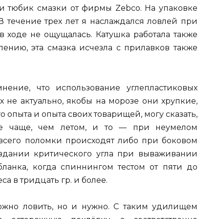
и тюбик смазки от фирмы Zebco. На упаковке
В течение трех лет я наслаждался ловлей при
в ходе не ощущалась. Катушка работала также
алению, эта смазка исчезла с прилавков также
нение, что использование углепластиковых
 не актуально, якобы на морозе они хрупкие,
о опыта и опыта своих товарищей, могу сказать,
е чаще, чем летом, и то — при неумелом
всего поломки происходят либо при боковом
оздании критического угла при вываживании
ланка, когда спиннингом тестом от пяти до
са в тридцать гр. и более.
можно ловить, но и нужно. С таким удилищем