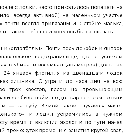
ловле с лодки, часто приходилось попадать на
ло, всегда активной) на маленьком участке
 почти всегда привязаны и к стайке малька,
из таких рыбалок и хотелось бы рассказать.
 никогда тёплым. Почти весь декабрь и январь
павловское водохранилище, где с успехом
ая глубина (в восемнадцать метров) долго не
. 24 января флотилия из двенадцати лодок
ках хищника. С утра и до часа дня на всю
е трех хвостов, весом не превышающим
 заливов было поймано два карпа весом по пять
и — за губу. Зимой такое случается часто.
аденького», и лодки устремились в нужном
сту время, я включил эхолот и по пути начал
ый промежуток времени я заметил крутой свал,