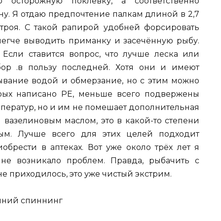
 осторожную поклёвку, а соответственно
ну. Я отдаю предпочтение палкам длиной в 2,7
строя. С такой рапирой удобней форсировать
легче выводить приманку и засечённую рыбу.
Если ставится вопрос, что лучше леска или
бор .в пользу последней. Хотя они и имеют
вание водой и обмерзание, но с этим можно
орых написано РЕ, меньше всего подвержены
ператур, но и им не помешает дополнительная
 вазелиновым маслом, это в какой-то степени
ым. Лучше всего для этих целей подходит
обрести в аптеках. Вот уже около трёх лет я
не возникало проблем. Правда, рыбачить с
е приходилось, это уже чистый экстрим.