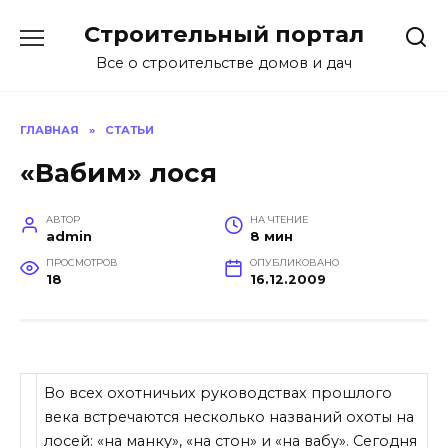
Перейти
Строительный портал
к
содержанию
Все о строительстве домов и дач
ГЛАВНАЯ
»
СТАТЬИ
«Вабим» лося
АВТОР
НА ЧТЕНИЕ
admin
8 мин
ПРОСМОТРОВ
ОПУБЛИКОВАНО
18
16.12.2009
Во всех охотничьих руководствах прошлого
века встречаются несколько названий охоты на
лосей: «на манку», «на стон» и «на вабу». Сегодня