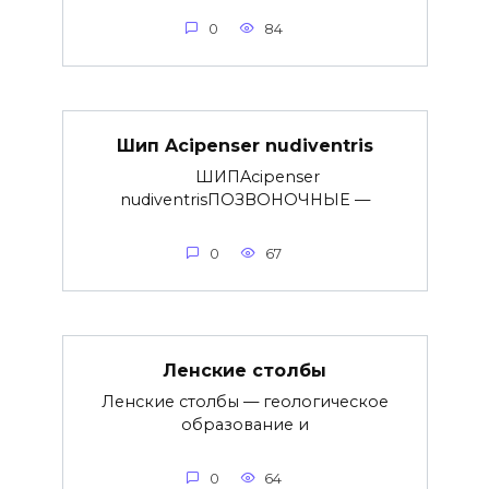
0
84
Шип Acipenser nudiventris
ШИПAcipenser
nudiventrisПОЗВОНОЧНЫЕ —
0
67
Ленские столбы
Ленские столбы — геологическое
образование и
0
64