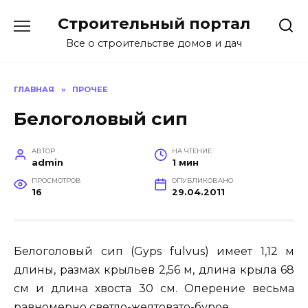
Перейти
Строительный портал
к
содержанию
Все о строительстве домов и дач
ГЛАВНАЯ
»
ПРОЧЕЕ
Белоголовый сип
АВТОР
НА ЧТЕНИЕ
admin
1 мин
ПРОСМОТРОВ
ОПУБЛИКОВАНО
16
29.04.2011
Белоголовый сип (Gyps fulvus) имеет 1,12 м
длины, размах крыльев 2,56 м, длина крыла 68
см и длина хвоста 30 см. Оперение весьма
равномерно светло-желтовато-бурое.