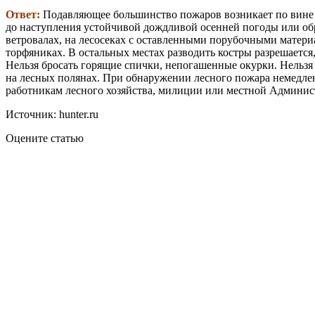
Ответ:
Подавляющее большинство пожаров возникает по вине че
до наступления устойчивой дождливой осенней погоды или обр
ветровалах, на лесосеках с оставленными порубочными материал
торфяниках. В остальных местах разводить костры разрешается
Нельзя бросать горящие спички, непогашенные окурки. Нельз
на лесных полянах. При обнаружении лесного пожара немедлен
работникам лесного хозяйства, милиции или местной Админис
Источник: hunter.ru
Оцените статью