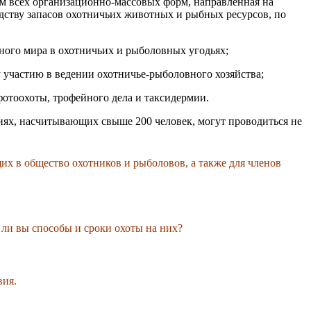
ем всех организационно-массовых форм, направленная на
дству запасов охотничьих животных и рыбных ресурсов, по
ного мира в охотничьих и рыболовных угодьях;
 участию в ведении охотничье-рыболовного хозяйства;
фотоохоты, трофейного дела и таксидермии.
иях, насчитывающих свыше 200 человек, могут проводиться не
их в общество охотников и рыболовов, а также для членов
 ли вы способы и сроки охоты на них?
вия.