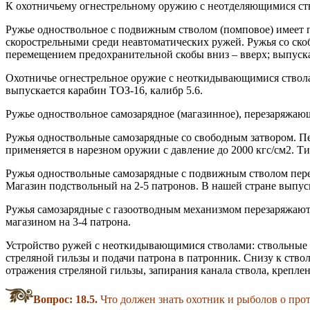
К охотничьему огнестрельному оружию с неотделяющимися ств
Ружье одноствольное с подвижным стволом (помповое) имеет п
скорострельными среди неавтоматических ружей. Ружья со ско
перемещением предохранительной скобы вниз – вверх; выпуск
Охотничье огнестрельное оружие с неоткидывающимися ствола
выпускается карабин ТОЗ-16, калибр 5.6.
Ружье одноствольное самозарядное (магазинное), перезаряжающ
Ружья одноствольные самозарядные со свободным затвором. П
применяется в нарезном оружии с давление до 2000 кгс/см2. Т
Ружья одноствольные самозарядные с подвижным стволом перез
Магазин подствольный на 2-5 патронов. В нашей стране выпус
Ружья самозарядные с газоотводным механизмом перезаряжаются
магазином на 3-4 патрона.
Устройство ружей с неоткидывающимися стволами: ствольные к
стреляной гильзы и подачи патрона в патронник. Снизу к ств
отражения стреляной гильзы, запирания канала ствола, креплени
Вопрос: 18.5.
Что должен знать охотник и рыболов о прот