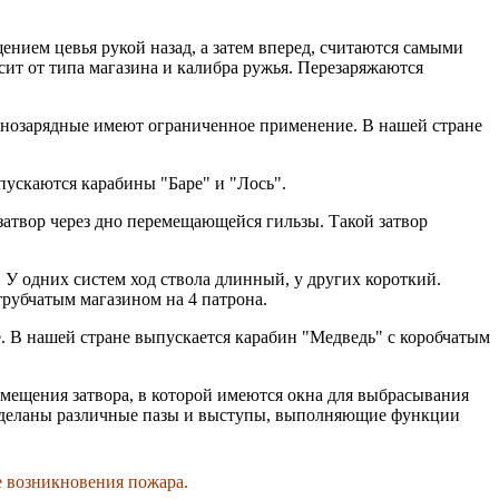
нием цевья рукой назад, а затем вперед, считаются самыми
ит от типа магазина и калибра ружья. Перезаряжаются
днозарядные имеют ограниченное применение. В нашей стране
пускаются карабины "Баре" и "Лось".
атвор через дно перемещающейся гильзы. Такой затвор
 У одних систем ход ствола длинный, у других короткий.
трубчатым магазином на 4 патрона.
е. В нашей стране выпускается карабин "Медведь" с коробчатым
мещения затвора, в которой имеются окна для выбрасывания
е сделаны различные пазы и выступы, выполняющие функции
е возникновения пожара.