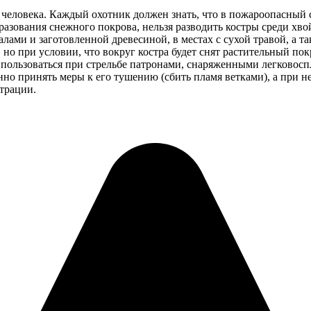
ловека. Каждый охотник должен знать, что в пожароопасный сезо
азования снежного покрова, нельзя разводить костры среди хво
ами и заготовленной древесиной, в местах с сухой травой, а та
, но при условии, что вокруг костра будет снят растительный п
я пользоваться при стрельбе патронами, снаряженными легков
но принять меры к его тушению (сбить пламя ветками), а при 
трации.