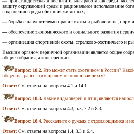
— пропагандистская и воспитательная работа как среди населе
защиту окружающей среды и рациональное использование бога
сохранению среды обитания животных;
— борьба с нарушителями правил охоты и рыболовства, норм и
— обеспечение экономического и социального развития первич
— организация спортивной охоты, стрелково-охотничьего и рыб
Высшим органом первичной организации является общее собран
общие собрания, а конференции.
Вопрос: 18.2.
Кто может стать охотником в России? Какой
общества, ранее этим правом не пользовавшихся?
Ответ:
См. ответы на вопросы 4.1 и 14.1.
Вопрос: 18.3.
Какие виды зверей и птиц являются наибол
Ответ:
См. ответы на вопросы 4.3, 5.3, 7.2 и 8.3.
Вопрос: 18.4.
Расскажите о ружьях с отделяющимися и не
Ответ:
См. ответы на вопросы 1.4, 3.3 и 6.4.