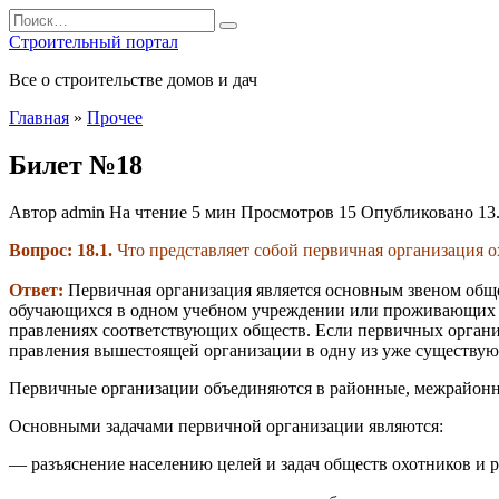
Перейти
Search
к
for:
Строительный портал
содержанию
Все о строительстве домов и дач
Главная
»
Прочее
Билет №18
Автор
admin
На чтение
5 мин
Просмотров
15
Опубликовано
13
Вопрос: 18.1.
Что представляет собой первичная организация о
Ответ:
Первичная организация является основным звеном обще
обучающихся в одном учебном учреждении или проживающих 
правлениях соответствующих обществ. Если первичных организ
правления вышестоящей организации в одну из уже существу
Первичные организации объединяются в районные, межрайонны
Основными задачами первичной организации являются:
— разъяснение населению целей и задач обществ охотников и 