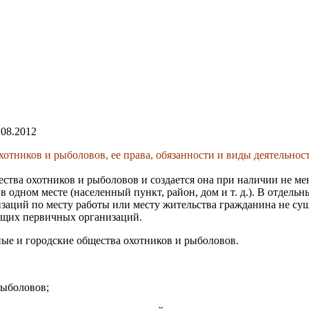
.08.2012
хотников и рыболовов, ее права, обязанности и виды деятельнос
ства охотников и рыболовов и создается она при наличии не ме
в одном месте (населенный
пункт, район, дом и т. д.). В отдел
аций по месту работы или месту жительства гражданина не суще
ющих первичных организаций.
е и городские общества охотников и рыболовов.
рыболовов;