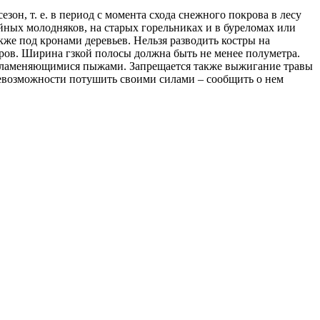
н, т. е. в период с момента схода снежного покрова в лесу
йных молодняков, на старых горельниках и в буреломах или
кже под кронами деревьев. Нельзя разводить костры на
окров. Ширина гзкой полосы должна быть не менее полуметра.
оспламеняющимися пыжами. Запрещается также выжигание травы
невозможности потушить своими силами – сообщить о нем