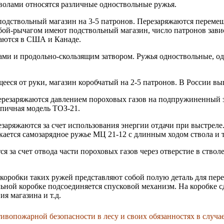
олами относятся различные одноствольные ружья.
одствольный магазин на 3-5 патронов. Перезаряжаются перемеще
бой-рычагом имеют подствольный магазин, число патронов завис
аются в США и Канаде.
ми и продольно-скользящим затвором. Ружья одноствольные, о
ееся от руки, магазин коробчатый на 2-5 патронов. В России вы
ерезаряжаются давлением пороховых газов на подпружиненный з
ипичная модель ТОЗ-21.
аряжаются за счет использования энергии отдачи при выстреле.
кается самозарядное ружье МЦ 21-12 с длинным ходом ствола и 
 за счет отвода части пороховых газов через отверстие в ствол
оробки таких ружей представляют собой полую деталь для пере
ольной коробке подсоединяется спусковой механизм. На коробк
я магазина и т.д.
ивопожарной безопасности в лесу и своих обязанностях в случа