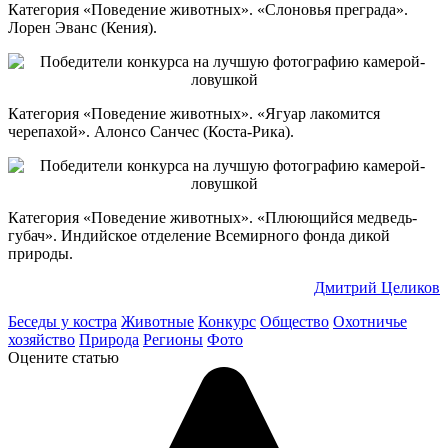
Категория «Поведение животных». «Слоновья преграда».
Лорен Эванс (Кения).
Категория «Поведение животных». «Ягуар лакомится
черепахой». Алонсо Санчес (Коста-Рика).
Категория «Поведение животных». «Плюющийся медведь-
губач». Индийское отделение Всемирного фонда дикой
природы.
Дмитрий Целиков
Беседы у костра
Животные
Конкурс
Общество
Охотничье
хозяйство
Природа
Регионы
Фото
Оцените статью