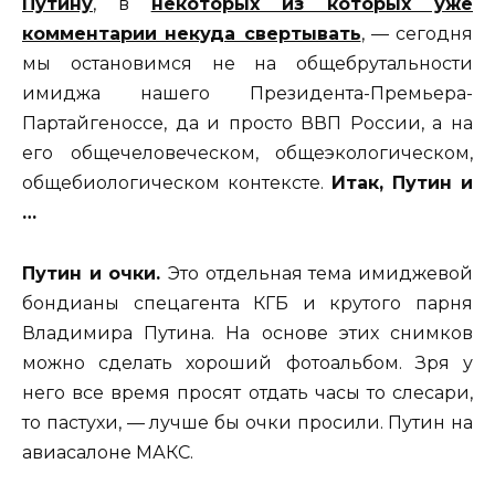
Путину
, в
некоторых из которых уже
комментарии некуда свертывать
, — сегодня
мы остановимся не на общебрутальности
имиджа нашего Президента-Премьера-
Партайгеноссе, да и просто ВВП России, а на
его общечеловеческом, общеэкологическом,
общебиологическом контексте.
Итак, Путин и
…
Путин и очки.
Это отдельная тема имиджевой
бондианы спецагента КГБ и крутого парня
Владимира Путина. На основе этих снимков
можно сделать хороший фотоальбом. Зря у
него все время просят отдать часы то слесари,
то пастухи, — лучше бы очки просили. Путин на
авиасалоне МАКС.