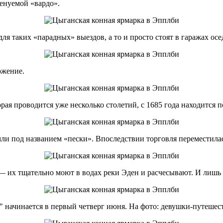
менуемой «вардо».
ля таких «парадных» выездов, а то и просто стоят в гаражах ос
ожение.
орая проводится уже несколько столетий, с 1685 года находится 
ли под названием «пески». Впоследствии торговля переместилась 
 их тщательно моют в водах реки Эден и расчесывают. И лишь 
ir" начинается в первый четверг июня. На фото: девушки-путеш