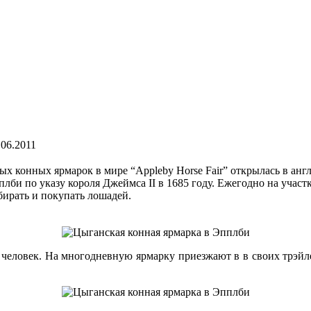
.06.2011
х конных ярмарок в мире “Appleby Horse Fair” открылась в ан
би по указу короля Джеймса II в 1685 году. Ежегодно на участке
ирать и покупать лошадей.
яч человек. На многодневную ярмарку приезжают в в своих трэйл