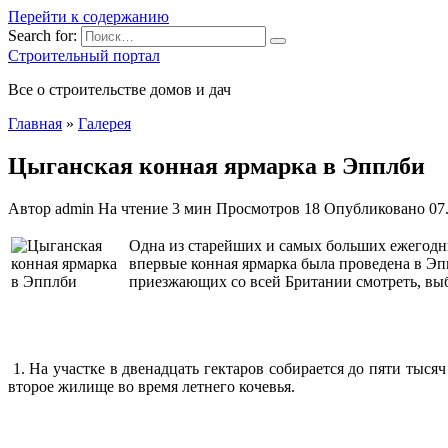
Перейти к содержанию
Search for:
Строительный портал
Все о строительстве домов и дач
Главная
»
Галерея
Цыганская конная ярмарка в Эпплби
Автор
admin
На чтение
3 мин
Просмотров
18
Опубликовано
07
Одна из старейших и самых больших ежегодны
впервые конная ярмарка была проведена в Эппл
приезжающих со всей Британии смотреть, выб
1. На участке в двенадцать гектаров собирается до пяти тыс
второе жилище во время летнего кочевья.