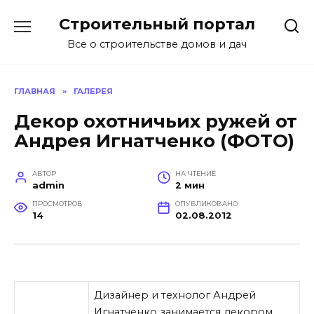
Перейти
Строительный портал
к
содержанию
Все о строительстве домов и дач
ГЛАВНАЯ
»
ГАЛЕРЕЯ
Декор охотничьих ружей от
Андрея Игнатченко (ФОТО)
АВТОР
НА ЧТЕНИЕ
admin
2 мин
ПРОСМОТРОВ
ОПУБЛИКОВАНО
14
02.08.2012
Дизайнер и технолог Андрей
Игнатченко занимается декором