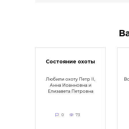
В
Состояние охоты
Любили охоту Петр II,
Во
Анна Иоанновна и
Елизавета Петровна
0
73