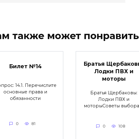
ам также может понравить
Братья Щербаков
Билет №14
Лодки ПВХ и
моторы
прос: 14.1. Перечислите
основные права и
Братья Щербаковы:
обязанности
Лодки ПВХ и
моторыCоветы выбора
0
81
0
108