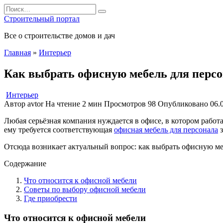
Перейти
Search
к
for:
Строительный портал
содержанию
Все о строительстве домов и дач
Главная
»
Интерьер
Как выбрать офисную мебель для перс
Интерьер
Автор
avtor
На чтение
2 мин
Просмотров
98
Опубликовано
06.
Любая серьёзная компания нуждается в офисе, в котором работ
ему требуется соответствующая
офисная мебель для персонала
з
Отсюда возникает актуальный вопрос: как выбрать офисную меб
Содержание
Что относится к офисной мебели
Советы по выбору офисной мебели
Где приобрести
Что относится
к офисной мебели