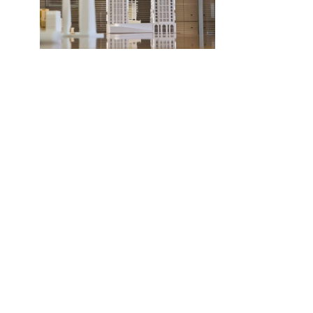
Особенности проектирования
городских зданий
Для того чтобы построить современное
городское здание
0
77
© 2026 Строительный портал
Геология под фундамент
Геология под фундамент
для проекта
geocompani.ru