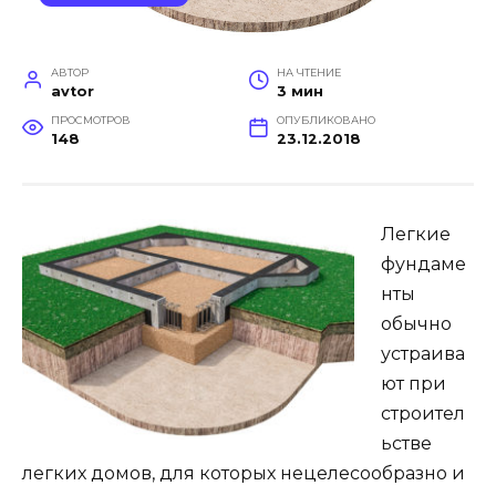
АВТОР
НА ЧТЕНИЕ
avtor
3 мин
ПРОСМОТРОВ
ОПУБЛИКОВАНО
148
23.12.2018
Легкие
фундаме
нты
обычно
устраива
ют при
строител
ьстве
легких домов, для которых нецелесообразно и