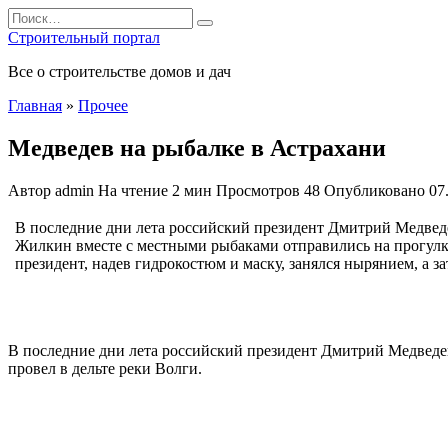
Перейти
Search
к
for:
Строительный портал
содержанию
Все о строительстве домов и дач
Главная
»
Прочее
Медведев на рыбалке в Астрахани
Автор
admin
На чтение
2 мин
Просмотров
48
Опубликовано
07
В последние дни лета российский президент Дмитрий Медведе
Жилкин вместе с местными рыбаками отправились на прогулку
президент, надев гидрокостюм и маску, занялся нырянием, а з
В последние дни лета российский президент Дмитрий Медведев
провел в дельте реки Волги.