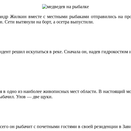
андр Жилкин вместе с местными рыбаками отправились на прогу
н. Сети вытянули на борт, а осетра выпустили.
дент решил искупаться в реке. Сначала он, надев гидрокостюм и 
я в одно из наиболее живописных мест области. В настоящий мо
рыбачил. Улов — две щуки.
всего он рыбачит с почетными гостями в своей резиденции в Зав