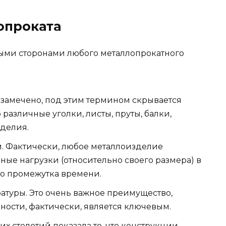
опроката
ными сторонами любого металлопрокатного
 замечено, под этим термином скрывается
 различные уголки, листы, пруты, балки,
зделия.
м. Фактически, любое металлоизделие
ые нагрузки (относительно своего размера) в
о промежутка времени.
атуры. Это очень важное преимущество,
ности, фактически, является ключевым.
х столетий показала то, что конструкции,