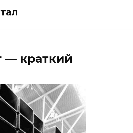
тал
 — краткий