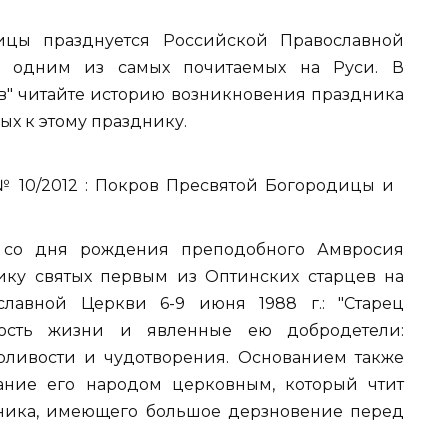
ицы празднуется Российской Православной
ся одним из самых почитаемых на Руси. В
в" читайте историю возникновения праздника
ых к этому празднику.
т со дня рождения преподобного Амвросия
ику святых первым из Оптинских старцев на
лавной Церкви 6-9 июня 1988 г.: "Старец
тость жизни и явленные ею добродетели:
рливости и чудотворения. Основанием также
ание его народом церковным, который чтит
жника, имеющего большое дерзновение перед