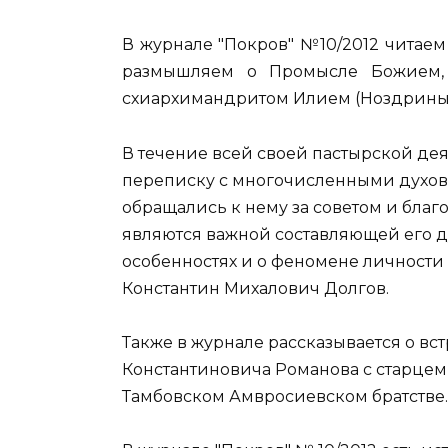
В журнале "Покров" №10/2012 читае
размышляем о Промысле Божием,
схиархимандритом Илием (Ноздрины
В течение всей своей пастырской д
переписку с многочисленными духо
обращались к нему за советом и бла
являются важной составляющей его д
особенностях и о феномене личности
Константин Михалович Долгов.
Также в журнале рассказывается о вс
Константиновича Романова с старцем
Тамбовском Амвросиевском братстве.