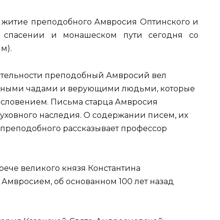
м житие преподобного Амвросия Оптинского и
 спасении и монашеском пути сегодня со
м).
еятельности преподобный Амвросий вел
вными чадами и верующими людьми, которые
гословением. Письма старца Амвросия
уховного наследия. О содержании писем, их
 преподобного рассказывает профессор
трече великого князя Константина
 Амвросием, об основанном 100 лет назад