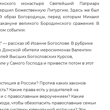
инского монастыря Святейший Патриарх
ершил Божественную Литургию. Здесь же был
й образ Богородицы, перед которым Михаил
накануне великого Бородинского сражения. В
ом событии.
" — рассказ об Иоанне Богослове. В рубрике
к Донской обители иеросхимонах Валентин
телей Высших Богословских Курсов,
оле у Самого Господа и привести потом в этот
юстиция в России? Против каких законов
ть? Какие права есть у родителей на
вии с православным вероучением? Какие
оде, чтобы обезопасить православные семьи
иков системы ювенальной юстиции? Эти