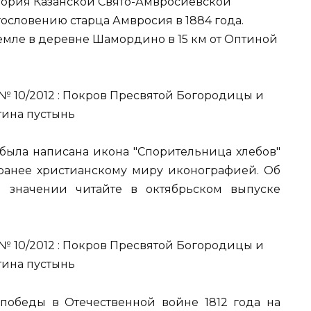
стория Казанской Свято-Амвросиевской
ословению старца Амвросия в 1884 года.
емле в деревне Шамордино в 15 км от Оптиной
была написана икона "Спорительница хлебов"
ранее христианскому миру иконографией. Об
 значении читайте в октябрьском выпуске
победы в Отечественной войне 1812 года на