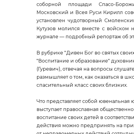
соборной площади Спасо-Борож
Московский и Всея Руси Кирилл сов
установлен чудотворный Смоленски
Кутузов молился вместе с войском 
журнале — подробный репортаж об эт
В рубрике "Дивен Бог во святых своих
"Воспитание и образование" духовни
(Гуревич), отвечая на вопросы слуша
размышляет о том, как оказаться в шк
спасительный класс своих близких.
Что представляет собой ювенальная 
выступает православная общественнос
воспитание своих детей в соответст
действия можно предпринять на прих
от неправомерных действий сотрудн