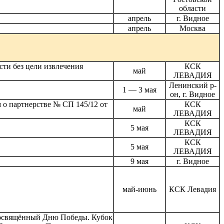
области
апрель
г. Видное
апрель
Москва
и без цели извлечения
КСК
май
ЛЕВАДИЯ
Ленинский р-
1 — 3 мая
он, г. Видное
 о партнерстве № СП 145/12 от
КСК
май
ЛЕВАДИЯ
КСК
5 мая
ЛЕВАДИЯ
КСК
5 мая
ЛЕВАДИЯ
9 мая
г. Видное
май-июнь
КСК Левадия
посвящённый Дню Победы. Кубок