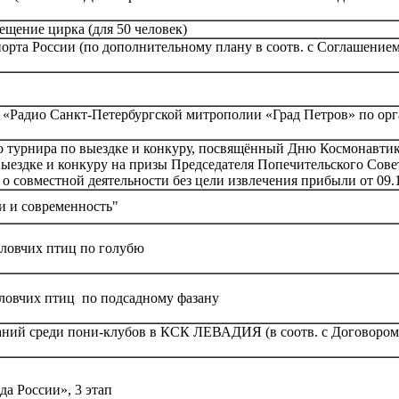
щение цирка (для 50 человек)
рта России (по дополнительному плану в соотв. с Соглашением
«Радио Санкт-Петербургской митрополии «Град Петров» по ор
 турнира по выездке и конкуру, посвящённый Дню Космонавтики
выездке и конкуру на призы Председателя Попечительского Сов
 о совместной деятельности без цели извлечения прибыли от 09.
и и современность"
 ловчих птиц по голубю
 ловчих птиц по подсадному фазану
аний среди пони-клубов в КСК ЛЕВАДИЯ (в соотв. с Договором
а России», 3 этап