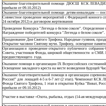
Оказание благотворительной помощи ДЮСШ КСК ЛЕВАДИЯ (в 
прибыли от 09.10.2012)
Оказание благотворительной помощи детям-инвалидам — посе
Совместное проведение мероприятий с Федерацией конного спо
24 октября 2012) и договором жертвования
Проведение Конкурса "Легенда о белом соколе". Определение
Награждение победителей конкурса "Легенда о белом соколе".
Празднование Дня Святого Трифона. Народные гуляния, празд
Открытие часовни Святому мучн. Трифону, освещение памятни
Организация и проведение открытого публичного собрания Ф
Совета, участников Фонда, широкой общественности и СМИ.
предшествующего года.
Оказание помощи в организации IX Всероссийских состязаний
Освещение закладного креста на месте возведения будущей Ч
Оказание благотворительной помощи в организации соревнов
Россия!" для лошадей 4-5 и 6-7 лет (2 этап). Чемпионат КС
Фонда Святого Трифона, 1 этап в открытии Кубка "Виват, Росс
прибыли от 09.10.2012)
Участие в выставке «Охота, рыбалка, отдых (14-ая междунаро
Оказание благотворительной помощи в организации соревнов