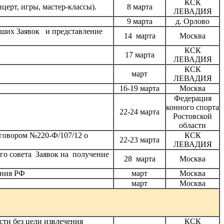
КСК
ерт, игры, мастер-классы).
8 марта
ЛЕВАДИЯ
9 марта
д. Орлово
ивших Заявок и представление
14 марта
Москва
КСК
17 марта
ЛЕВАДИЯ
КСК
март
ЛЕВАДИЯ
16-19 марта
Москва
Федерация
конного спорта
22-24 марта
Ростовской
области
говором №220-Ф/107/12 о
КСК
22-23 марта
ЛЕВАДИЯ
го совета Заявок на получение
28 марта
Москва
ания РФ
март
Москва
март
Москва
и без цели извлечения
КСК