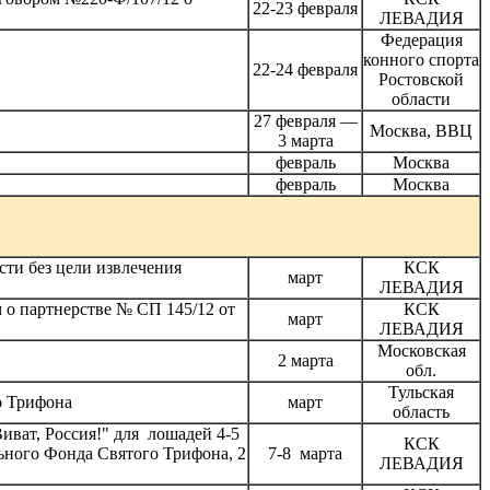
22-23 февраля
ЛЕВАДИЯ
Федерация
конного спорта
22-24 февраля
Ростовской
области
27 февраля —
Москва, ВВЦ
3 марта
февраль
Москва
февраль
Москва
и без цели извлечения
КСК
март
ЛЕВАДИЯ
 о партнерстве № СП 145/12 от
КСК
март
ЛЕВАДИЯ
Московская
2 марта
обл.
Тульская
о Трифона
март
область
ват, Россия!" для лошадей 4-5
КСК
ьного Фонда Святого Трифона, 2
7-8 марта
ЛЕВАДИЯ