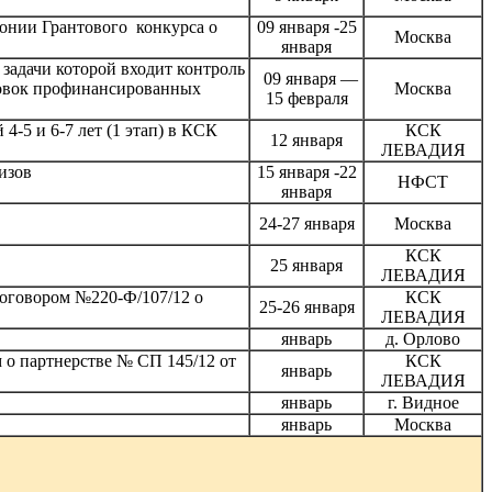
монии Грантового конкурса о
09 января -25
Москва
января
задачи которой входит контроль
09 января —
новок профинансированных
Москва
15 февраля
-5 и 6-7 лет (1 этап) в КСК
КСК
12 января
ЛЕВАДИЯ
изов
15 января -22
НФСТ
января
24-27 января
Москва
КСК
25 января
ЛЕВАДИЯ
оговором №220-Ф/107/12 о
КСК
25-26 января
ЛЕВАДИЯ
январь
д. Орлово
 о партнерстве № СП 145/12 от
КСК
январь
ЛЕВАДИЯ
январь
г. Видное
январь
Москва