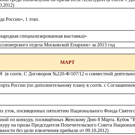
0.2012)
а России», 1 этап.
ународная специализированная выставка)»
сионерского отдела Московской Епархии» за 2013 год
МАРТ
соотв. С Договором №220-Ф/107/12 о совместной деятельност
рта России (по дополнительному плану в соотв. с Соглашением
ых уток, посвященных пятилетию Национального Фонда Святог
ний по конкуру, посвящённых Женскому Дню 8 Марта. Кубок "Ви
нкуру на призы Председателя Попечительского Совета Национал
льности без цели извлечения прибыли от 09.10.2012)