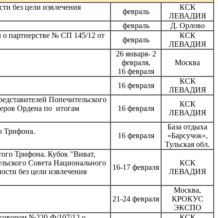
и без цели извлечения
КСК
февраль
ЛЕВАДИЯ
февраль
Д. Орлово
 о партнерстве № СП 145/12 от
КСК
февраль
ЛЕВАДИЯ
26 января- 2
февраля,
Москва
16 февраля
КСК
16 февраля
ЛЕВАДИЯ
редставителей Попечительского
КСК
еров Ордена по итогам
16 февраля
ЛЕВАДИЯ
База отдыха
о Трифона.
16 февраля
«Барсучок»,
Тульская обл.
ого Трифона. Кубок "Виват,
ельского Совета Национального
КСК
16-17 февраля
ности без цели извлечения
ЛЕВАДИЯ
Москва,
21-24 февраля
КРОКУС
ЭКСПО
говором №220-Ф/107/12 о
КСК