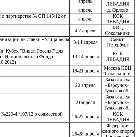
апрель
ЛЕВАДИЯ
апрель
д. Орлово
 о партнерстве № СП 145/12 от
КСК
апрель
ЛЕВАДИЯ
КВЦ
4-7 апреля
Сокольники
ганизации выставки «Улица Белы
Санкт-
8-14 апреля
Петербург
. Кубок "Виват, Россия!" для
КСК
ета Национального Фонда
13-14 апреля
ЛЕВАДИЯ
10.2012)
Москва КВЦ
18-21 апреля
"Сокольники"
База отдыха
20 апреля
«Барсучок»,
Тульская обл.
База отдыха
21апреля
«Барсучок»,
Тульская обл.
 №220-Ф/107/12 о совместной
КСК
26-27 апреля
ЛЕВАДИЯ
Федерация
конного спорта
26-28 апреля
Ростовской