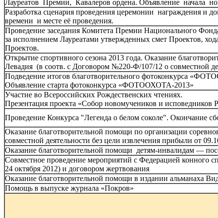
Лауреатов Премии, Кавалеров ордена. Объявление начала но
Разработка сценария проведения церемонии награждения и до
времени и месте её проведения.
Проведение заседания Комитета Премии Национального Фонда 
за исполнением Лауреатами утвержденных смет Проектов, ход
Проектов.
Открытие спортивного сезона 2013 года. Оказание благотворит
Левадия (в соотв. с Договором №220-Ф/107/12 о совместной де
Подведение итогов благотворительного фотоконкурса «ФОТОО
Объявление старта фотоконкурса «ФОТООХОТА-2013»
Участие во Всероссийских Рождественских чтениях.
Презентация проекта «Собор новомучеников и исповедников Р
Проведение Конкурса "Легенда о белом соколе". Окончание сбо
Оказание благотворительной помощи по организации соревно
совместной деятельности без цели извлечения прибыли от 09.1
Оказание благотворительной помощи детям-инвалидам — посе
Совместное проведение мероприятий с Федерацией конного спо
24 октября 2012) и договором жертвования
Оказание благотворительной помощи в издании альманаха Вид
Помощь в выпуске журнала «Покров»