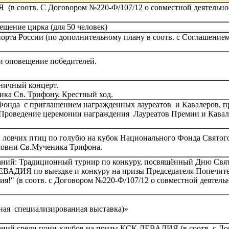
соотв. С Договором №220-Ф/107/12 о совместной деятельност
щение цирка (для 50 человек)
рта России (по дополнительному плану в соотв. с Соглашением
 и оповещение победителей.
ничный концерт.
ка Св. Трифону. Крестный ход.
онда с приглашением награжденных лауреатов и Кавалеров, п
 Проведение церемонии награждения Лауреатов Премии и Кавал
 ловчих птиц по голубю на кубок Национального Фонда Святог
асовни Св.Мученика Трифона.
аний: Традиционный турнир по конкуру, посвящённый Дню Свят
К ЛЕВАДИЯ по выездке и конкуру на призы Председателя Попечит
ия!" (в соотв. с Договором №220-Ф/107/12 о совместной деятель
дная специализированная выставка)»
аний среди пони-клубов на призы КСК ЛЕВАДИЯ (в соотв. с До