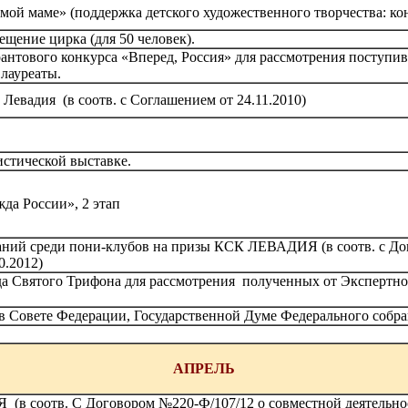
й маме» (поддержка детского художественного творчества: конц
ение цирка (для 50 человек).
антового конкурса «Вперед, Россия» для рассмотрения поступ
лауреаты.
евадия (в соотв. с Соглашением от 24.11.2010)
истической выставке.
да России», 2 этап
аний среди пони-клубов на призы КСК ЛЕВАДИЯ (в соотв. с До
0.2012)
 Святого Трифона для рассмотрения полученных от Экспертно
в Совете Федерации, Государственной Думе Федерального собр
АПРЕЛЬ
соотв. С Договором №220-Ф/107/12 о совместной деятельност