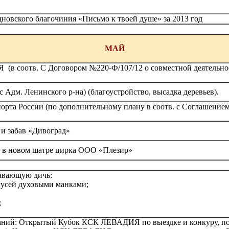
новского благочиния «Письмо к твоей душе» за 2013 год
МАЙ
соотв. С Договором №220-Ф/107/12 о совместной деятельност
 Адм. Ленинского р-на) (благоустройство, высадка деревьев).
рта России (по дополнительному плану в соотв. с Соглашением
 и забав «Дивоград»
а в новом шатре цирка ООО «Плезир»
лавающую дичь:
гусей духовыми манками;
;
ваний: Открытый Кубок КСК ЛЕВАДИЯ по выездке и конкуру, 