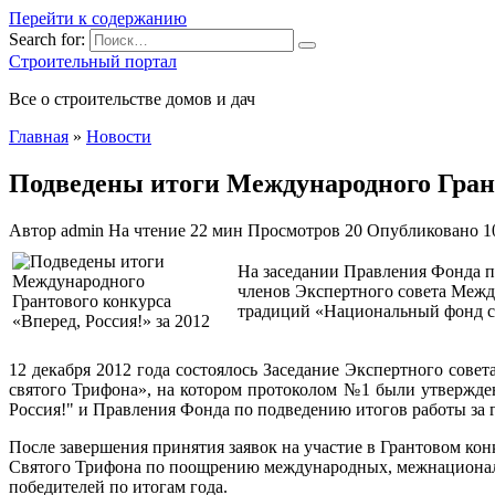
Перейти к содержанию
Search for:
Строительный портал
Все о строительстве домов и дач
Главная
»
Новости
Подведены итоги Международного Гранто
Автор
admin
На чтение
22 мин
Просмотров
20
Опубликовано
1
На заседании Правления Фонда п
членов Экспертного совета Меж
традиций «Национальный фонд св
12 декабря 2012 года состоялось Заседание Экспертного со
святого Трифона», на котором протоколом №1 были утвержд
Россия!" и Правления Фонда по подведению итогов работы за г
После завершения принятия заявок на участие в Грантовом к
Святого Трифона по поощрению международных, межнациональ
победителей по итогам года.