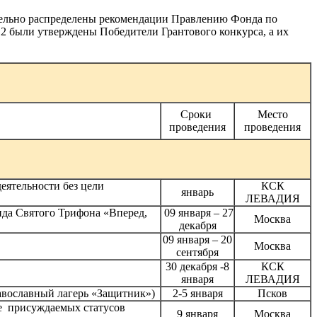
тельно распределены рекомендации Правлению Фонда по
/12 были утверждены Победители Грантового конкурса, а их
Сроки
Место
проведения
проведения
еятельности без цели
КСК
январь
ЛЕВАДИЯ
да Святого Трифона «Вперед,
09 января – 27
Москва
декабря
09 января – 20
Москва
сентября
30 декабря -8
КСК
января
ЛЕВАДИЯ
авославный лагерь «Защитник»)
2-5 января
Псков
е присуждаемых статусов
9 января
Москва