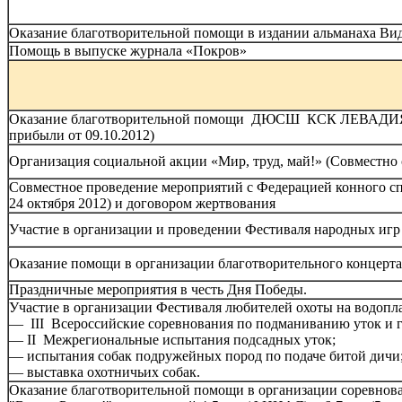
Оказание благотворительной помощи в издании альманаха Вид
Помощь в выпуске журнала «Покров»
Оказание благотворительной помощи ДЮСШ КСК ЛЕВАДИЯ (в 
прибыли от 09.10.2012)
Организация социальной акции «Мир, труд, май!» (Совместно с
Совместное проведение мероприятий с Федерацией конного спо
24 октября 2012) и договором жертвования
Участие в организации и проведении Фестиваля народных игр
Оказание помощи в организации благотворительного концерт
Праздничные мероприятия в честь Дня Победы.
Участие в организации Фестиваля любителей охоты на водоп
— III Всероссийские соревнования по подманиванию уток и 
— II Межрегиональные испытания подсадных уток;
— испытания собак подружейных пород по подаче битой дичи
— выставка охотничьих собак.
Оказание благотворительной помощи в организации соревно