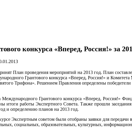
вого конкурса «Вперед, Россия!» за 20
0.01.2013
ринят План проведения мероприятий на 2013 год. План составле
дународного Грантового конкурса «Вперед, Россия!» и Комите
ятого Трифона». Решением Правления определены победители к
вета Международного Грантового конкурса «Вперед, Россия!» Ф
ены итоги работы Экспертного Совета. Также прошли заседани
од и определению планов на 2013 год.
онкурсе Экспертным советом были отобраны заявки для переда
ных, социальных, образовательных, культурных, информацион