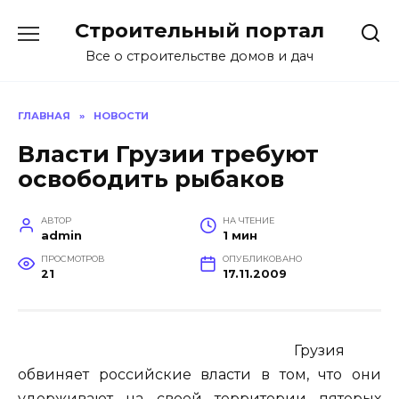
Перейти
Строительный портал
к
содержанию
Все о строительстве домов и дач
ГЛАВНАЯ
»
НОВОСТИ
Власти Грузии требуют
освободить рыбаков
АВТОР
НА ЧТЕНИЕ
admin
1 мин
ПРОСМОТРОВ
ОПУБЛИКОВАНО
21
17.11.2009
Грузия
обвиняет российские власти в том, что они
удерживают на своей территории пятерых