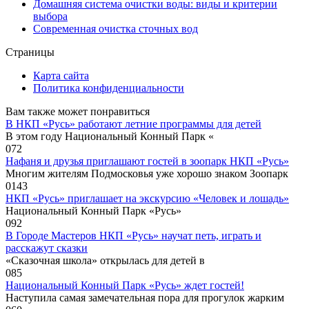
Домашняя система очистки воды: виды и критерии
выбора
Современная очистка сточных вод
Страницы
Карта сайта
Политика конфиденциальности
Вам также может понравиться
В НКП «Русь» работают летние программы для детей
В этом году Национальный Конный Парк «
0
72
Нафаня и друзья приглашают гостей в зоопарк НКП «Русь»
Многим жителям Подмосковья уже хорошо знаком Зоопарк
0
143
НКП «Русь» приглашает на экскурсию «Человек и лошадь»
Национальный Конный Парк «Русь»
0
92
В Городе Мастеров НКП «Русь» научат петь, играть и
расскажут сказки
«Сказочная школа» открылась для детей в
0
85
Национальный Конный Парк «Русь» ждет гостей!
Наступила самая замечательная пора для прогулок жарким