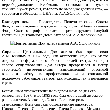
культуры. И вот сегодня эта культовая площадка нуждается в
переоборудовании. Необходима световая и звуковая
техника, нужен ремонт, которого не было уже десятки лет», —
говорится в обращении ЦДА им. А.А.Яблочкиной.
Благодаря помощи Председателя Попечительского Совета
Фонда возрождения народных традиций «Национальный
Фонд Святого Трифона» сделана реконструкция Голубой
гостиной Центрального Дома Актера им. А.А.Яблочкиной.
Справка.
Центральный Дом актера был организован
А.М.Эскиным в 1937 году как актерский клуб, как место
отдыха и неформального общения людей театра. За годы
своего существования Дом актера превратился в центр
творческой интеллигенции, выполняющий огромной
важности работу по профессиональной и социальной
поддержке работников театров, как молодых, так и ветеранов
сцены.
Бессменным художественным лидером Дома со дня его
основания в 1937г и до 1985 года был его первый директор-
распорядитель Александр Эскин. Большую роль в
становлении Дома сыграли общественные директора:
Николай Озеров, Иван Берсенев, Елена Гоголева, Михаил