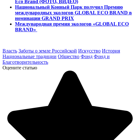
Eco Brand (ФОТО, ВИДЕО)
Национальный Конный Парк получил Премию
международных экологов GLOBAL ECO BRAND в
номинации GRAND PRIX
Международная премия экологов «GLOBAL ECO
BRAND»
Власть
Заботы о земле Российской
Искусство
История
Национальные традиции
Общество
Фонд
Фонд и
Благотворительность
Оцените статью