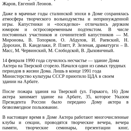
Жаров, Евгений Леонов.
Даже в мрачные годы сталинской эпохи в Доме сохранялась
атмосфера творческого вольнодумства и непринужденной
игры. Капустники и «посиделки» отличались дерзким
юмором и остросовременным подтекстом. В числе
постоянных участников и сочинителей капустников — М.
Миронова, В. Топорков, О. Абдулов, И. Раевский, Н.
Дорохин, В. Канделаки, Р. Плятт, Р. Зеленая, драматурги – В.
Масс, М. Червинский, М. Слободской, В. Дыховичный.
14 февраля 1990 года случилось несчастье — здание Дома
Актера на Тверской сгорело. Начался один из самых трудных
периодов в жизни Дома. Лишь в конце 1991 года
Министерство культуры СССР приютило ЦДА в своем
здании на Арбате.
После пожара здания на Тверской (ул. Горького, 16) Дом
актера занимает здание на Арбате, 35, которое Указом
Президента России было передано Дому актера в
безвозмездное пользование.
В настоящее время в Доме Актера работают многочисленные
клубы и секции, проводятся творческие вечера, вечера
памяти, творческие семинары, презентации книг,