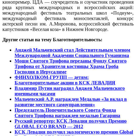
кинопремьер. ЦДА — соучредитель и соучастник проведения
ряда крупных международных и всероссийских акций:
международный фестиваль театральных школ «Подиум»,
международный фестиваль моноспектаклей, конкурс
актерской песни им. А.Миронова, всероссийский фестиваль
капустников «Веселая коза» в Нижнем Новгороде.
Другие статьи на тему Благотворительность:
Анджей Мальчевский стал Действительным членом
Международной Академии Социального Гуманизма
Мощи Святого Трифона переданы Фонду Святого
Трифона от Хранителя костницы Храма Гроба
Господня в Иерусалиме
ФИНХОЛКОМ-ГРУПП — детям:
Благотворительные акции в КСК ЛЕВАДИЯ
Владимир Путин наградил Анджея Мальчевского
именными часами
Мальчевский А.Р. награжден Медалью «За вклад в
развитие местного самоуправления»
Председатель Попечительского Совета Фонда
Святого Трифона награжден медалью Гагарина
Русский репортер: КСК Левадия получил Премию
GLOBAL ECO BRAND — 2012
КСК Левадия получил экологическую премию Global