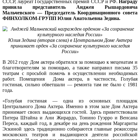
СССР, лауреат Государственных премий СССР и РФ.
Награду
приняла представитель Анджея Рышардовича
Мальчевского — Председатель Координационного совета
ФИНХОЛКОМ-ГРУПП Юлия Анатольевна Зедина.
Юлия Зедина (вторая слева) в Центральном Доме Актера
принимает орден «За сохранение культурного наследия
России»
В 2012 году Дом актера обратился за помощью к меценатам и
благотворителям за помощью, а также направил письма 35
театрам с просьбой помочь в осуществлении необходимых
работ. Помещения Дома актера, в частности, Голубая
гостиная, сильно обветшали — ремонта там не было с 1981
года.
«Голубая гостиная — одна из основных площадок
Центрального Дома Актера. Именно в этом зале Дом Актера
принимает своих выдающихся гостей. Здесь приветствовали
Питера Штайна и Ани Жирардо, Тонино Гуэрро и Венсана
Переса, каждый год, в декабре на день рождения Маргариты
Эскиной здесь традиционно собираются главные режиссеры
московских театров и выдающиеся деятели российской