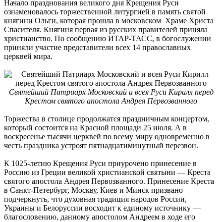
Начало празднования великого дня Крещения Руси
ознаменовалось торжественной литургией в память святой
княгини Ольги, которая прошла в московском Храме
Христа
Спасителя. Княгиня первая из русских правителей приняла
христианство. По сообщению ИТАР-ТАСС, в богослужении
приняли участие представители всех 14 православных
церквей мира.
Святейший Патриарх Московский и всея Руси Кирилл перед
Крестом святого апостола Андрея Первозванного
Торжества в столице продолжатся праздничным концертом,
который состоится на Красной площади 25 июля. А в
воскресенье тысячи церквей по всему миру одновременно в
честь праздника устроят пятнадцатиминутный перезвон.
К 1025-летию Крещения Руси приурочено принесение в
Россию из Греции великой христианской святыни — Креста
святого апостола Андрея Первозванного. Принесение Креста
в Санкт-Петербург, Москву, Киев и Минск призвано
подчеркнуть, что духовная традиция народов России,
Украины и Белоруссии восходит к единому источнику —
благословению, данному апостолом Андреем в ходе его