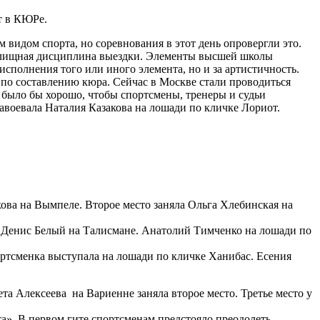
т в КЮРе.
видом спорта, но соревнования в этот день опровергли это.
релищная дисциплина выездки. Элементы высшей школы
исполнения того или иного элемента, но и за артистичность.
 по составлению кюра. Сейчас в Москве стали проводиться
 было бы хорошо, чтобы спортсмены, тренеры и судьи
авоевала Наталия Казакова на лошади по кличке Лориот.
ова на Вымпеле. Второе место заняла Ольга Хлебинская на
л Денис Белый на Талисмане. Анатолий Тимченко на лошади по
ортсменка выступала на лошади по кличке Ханибас. Есения
та Алексеева на Вариенне заняла второе место. Третье место у
». В первом гите спортсменам предстояло преодолеть