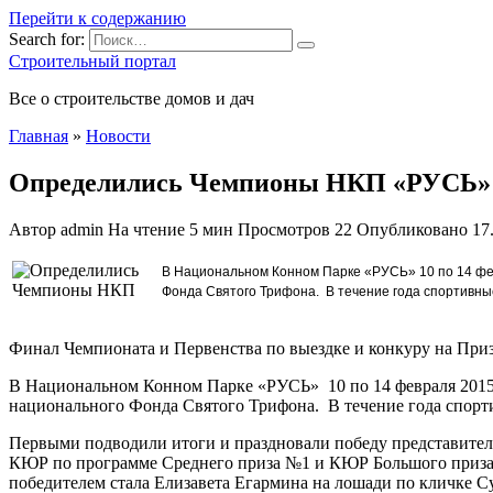
Перейти к содержанию
Search for:
Строительный портал
Все о строительстве домов и дач
Главная
»
Новости
Определились Чемпионы НКП «РУСЬ» п
Автор
admin
На чтение
5 мин
Просмотров
22
Опубликовано
17
В Национальном Конном Парке «РУСЬ» 10 по 14 фе
Фонда Святого Трифона. В течение года спортивные
Финал Чемпионата и
Первенства по выездке и конкуру на Пр
В Национальном Конном Парке «РУСЬ» 10 по 14 февраля 2015 
национального Фонда Святого Трифона. В течение года спортив
Первыми подводили итоги и праздновали победу представители
КЮР по программе Среднего приза №1 и КЮР Большого приза. 
победителем стала Елизавета Егармина на лошади по кличке Су