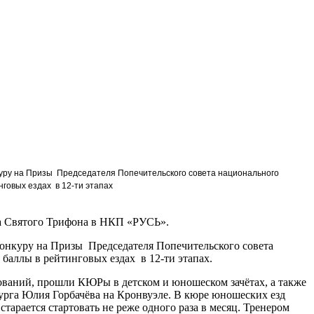
куру на Призы Председателя Попечительского совета национального
говых ездах в 12-ти этапах
а Святого Трифона в НКП «РУСЬ».
онкуру на Призы Председателя Попечительского совета
баллы в рейтинговых ездах в 12-ти этапах.
нований, прошли КЮРы в детском и юношеском зачётах, а также
урга Юлия Горбачёва на Кронвуэле. В кюре юношеских езд
тарается стартовать не реже одного раза в месяц. Тренером