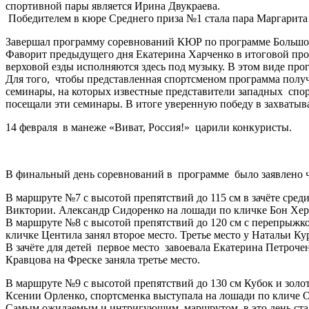
спортивной пары является Ирина Двукраева.
Победителем в кюре Среднего приза №1 стала пара Маргарита
Завершал программу соревнований КЮР по программе Большого 
Фаворит предыдущего дня Екатерина Харченко в итоговой про
верховой езды исполняются здесь под музыку. В этом виде про
Для того, чтобы представленная спортсменом программа получ
семинары, на которых известные представители западных спор
посещали эти семинары. В итоге уверенную победу в захватыв
14 февраля в манеже «Виват, Россия!» царили конкуристы.
В финальный день соревнований в программе было заявлено 
В маршруте №7 с высотой препятствий до 115 см в зачёте сре
Виктории. Александр Сидоренко на лошади по кличке Бон Хер 
В маршруте №8 с высотой препятствий до 120 см с перепрыжко
кличке Центила занял второе место. Третье место у Натальи К
В зачёте для детей первое место завоевала Екатерина Петроч
Кравцова на Фреске заняла третье место.
В маршруте №9 с высотой препятствий до 130 см Кубок и золот
Ксении Орленко, спортсменка выступала на лошади по кличе О
Самым ожидаемым и интригующим маршрутом в это день стал 