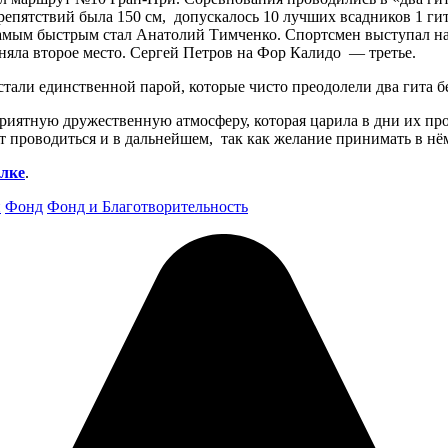
 препятствий была 150 см, допускалось 10 лучших всадников 1 г
 самым быстрым стал Анатолий Тимченко. Спортсмен выступал на
няла второе место. Сергей Петров на Фор Калидо — третье.
тали единственной парой, которые чисто преодолели два гита б
ятную дружественную атмосферу, которая царила в дни их пров
т проводиться и в дальнейшем, так как желание принимать в нё
ылке
.
и
Фонд
Фонд и Благотворительность