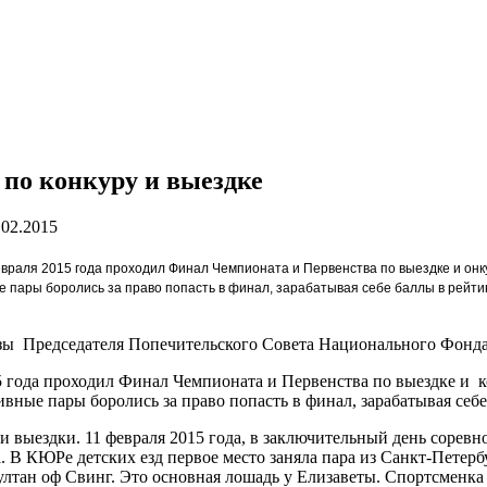
о конкуру и выездке
.02.2015
враля 2015 года проходил Финал Чемпионата и Первенства по выездке и он
 пары боролись за право попасть в финал, зарабатывая себе баллы в рейтин
изы Председателя Попечительского Совета Национального Фонд
года проходил Финал Чемпионата и Первенства по выездке и к
ные пары боролись за право попасть в финал, зарабатывая себе 
 выездки. 11 февраля 2015 года, в заключительный день сорев
В КЮРе детских езд первое место заняла пара из Санкт-Петерб
лтан оф Свинг. Это основная лошадь у Елизаветы. Спортсменка с