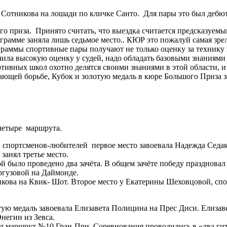
 Сотникова на лошади по кличке Санто. Для пары это был дебю
приза. Принято считать, что выездка считается предсказуемым 
грамме заняла лишь седьмое место.. КЮР это пожалуй самая з
граммы спортивные пары получают не только оценку за технику 
ила высокую оценку у судей, надо обладать базовыми знаниями
тивных школ охотно делятся своими знаниями в этой области, и
ающей борьбе, Кубок и золотую медаль в кюре Большого Приза з
четыре маршрута.
ди спортсменов-любителей первое место завоевала Надежда Седак
занял третье место.
й было проведено два зачёта. В общем зачёте победу празднова
ургузовой на Даймонде.
енкова на Квик- Шот. Второе место у Екатерины Шеховцовой, сп
ую медаль завоевала Елизавета Полицина на Прес Диси. Елизаве
негин из Зевса.
маршрут №10 Гран-При. Соревнования проводились в «два гита