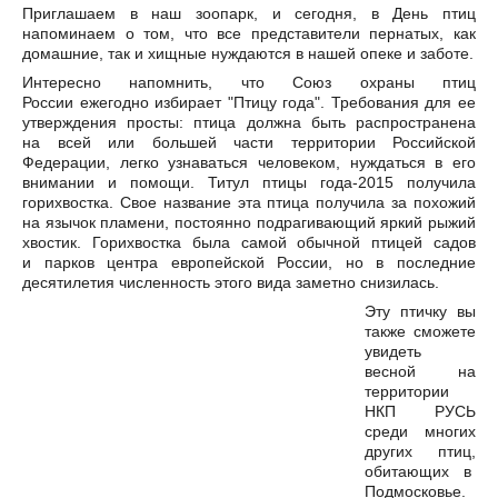
Приглашаем в наш зоопарк, и сегодня, в День птиц
напоминаем о том, что все представители пернатых, как
домашние, так и хищные нуждаются в нашей опеке и заботе.
Интересно напомнить, что Союз охраны птиц
России ежегодно избирает "Птицу года". Требования для ее
утверждения просты: птица должна быть распространена
на всей или большей части территории Российской
Федерации, легко узнаваться человеком, нуждаться в его
внимании и помощи. Титул птицы года-2015 получила
горихвостка. Свое название эта птица получила за похожий
на язычок пламени, постоянно подрагивающий яркий рыжий
хвостик. Горихвостка была самой обычной птицей садов
и парков центра европейской России, но в последние
десятилетия численность этого вида заметно снизилась.
Эту птичку вы
также сможете
увидеть
весной на
территории
НКП РУСЬ
среди многих
других птиц,
обитающих в
Подмосковье.