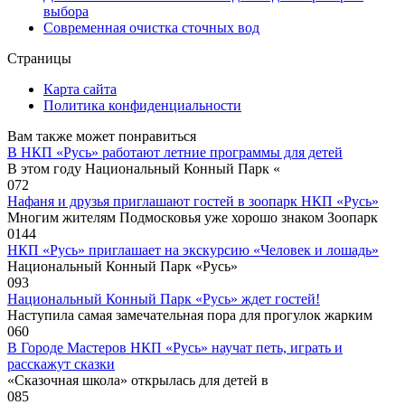
выбора
Современная очистка сточных вод
Страницы
Карта сайта
Политика конфиденциальности
Вам также может понравиться
В НКП «Русь» работают летние программы для детей
В этом году Национальный Конный Парк «
0
72
Нафаня и друзья приглашают гостей в зоопарк НКП «Русь»
Многим жителям Подмосковья уже хорошо знаком Зоопарк
0
144
НКП «Русь» приглашает на экскурсию «Человек и лошадь»
Национальный Конный Парк «Русь»
0
93
Национальный Конный Парк «Русь» ждет гостей!
Наступила самая замечательная пора для прогулок жарким
0
60
В Городе Мастеров НКП «Русь» научат петь, играть и
расскажут сказки
«Сказочная школа» открылась для детей в
0
85