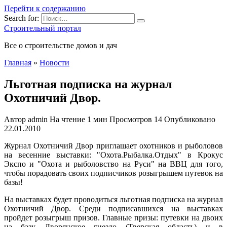
Перейти к содержанию
Search for:
Строительный портал
Все о строительстве домов и дач
Главная
»
Новости
Льготная подписка на журнал
Охотничий Двор.
Автор
admin
На чтение
1 мин
Просмотров
14
Опубликовано
22.01.2010
Журнал Охотничий Двор приглашает охотников и рыболовов
на весенние выставки: "Охота.Рыбалка.Отдых" в Крокус
Экспо и "Охота и рыболовство на Руси" на ВВЦ для того,
чтобы порадовать своих подписчиков розыгрышем путевок на
базы!
На выставках будет проводиться льготная подписка на журнал
Охотничий Двор. Среди подписавшихся на выставках
пройдет розыгрыш призов. Главные призы: путевки на двоих
на базу Дворянское гнездо (Тверская область) и в