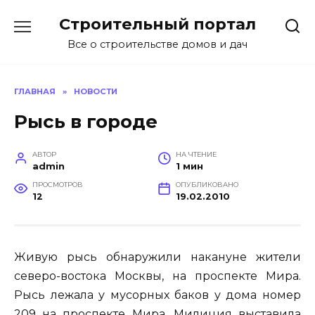
Перейти
Строительный портал
к
содержанию
Все о строительстве домов и дач
ГЛАВНАЯ
»
НОВОСТИ
Рысь в городе
АВТОР
НА ЧТЕНИЕ
admin
1 мин
ПРОСМОТРОВ
ОПУБЛИКОВАНО
12
19.02.2010
Живую рысь обнаружили накануне жители
северо-востока Москвы, на проспекте Мира.
Рысь лежала у мусорных баков у дома номер
209 на проспекте Мира. Милиция выставила