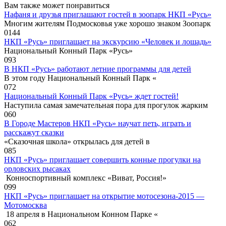
Вам также может понравиться
Нафаня и друзья приглашают гостей в зоопарк НКП «Русь»
Многим жителям Подмосковья уже хорошо знаком Зоопарк
0
144
НКП «Русь» приглашает на экскурсию «Человек и лошадь»
Национальный Конный Парк «Русь»
0
93
В НКП «Русь» работают летние программы для детей
В этом году Национальный Конный Парк «
0
72
Национальный Конный Парк «Русь» ждет гостей!
Наступила самая замечательная пора для прогулок жарким
0
60
В Городе Мастеров НКП «Русь» научат петь, играть и
расскажут сказки
«Сказочная школа» открылась для детей в
0
85
НКП «Русь» приглашает совершить конные прогулки на
орловских рысаках
Конноспортивный комплекс «Виват, Россия!»
0
99
НКП «Русь» приглашает на открытие мотосезона-2015 —
Мотомосква
18 апреля в Национальном Конном Парке «
0
62