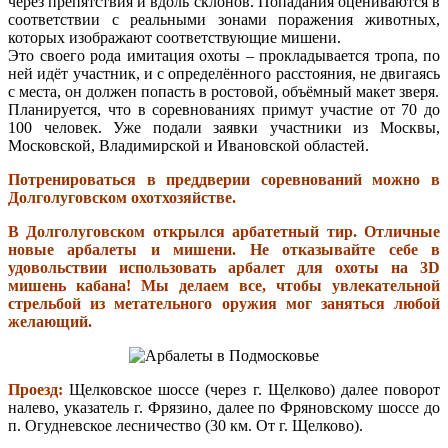
через препятствия и вдоль склонов. Попадания оцениваются в
соответствии с реальными зонами поражения животных,
которых изображают соответствующие мишени.
Это своего рода имитация охоты – прокладывается тропа, по
ней идёт участник, и с определённого расстояния, не двигаясь
с места, он должен попасть в ростовой, объёмный макет зверя.
Планируется, что в соревнованиях примут участие от 70 до
100 человек. Уже подали заявки участники из Москвы,
Московской, Владимирской и Ивановской областей.
Потренироваться в преддверии соревнований можно в
Долголуговском охотхозяйстве.
В Долголуговском открылся арбатетный тир. Отличные
новые арбалеты и мишени. Не отказывайте себе в
удовольствии использовать арбалет для охоты на 3D
мишень кабана! Мы делаем все, чтобы увлекательной
стрельбой из метательного оружия мог заняться любой
желающий.
Проезд:
Щелковское шоссе (через г. Щелково) далее поворот
налево, указатель г. Фрязино, далее по Фряновскому шоссе до
п. Огудневское лесничество (30 км. От г. Щелково).