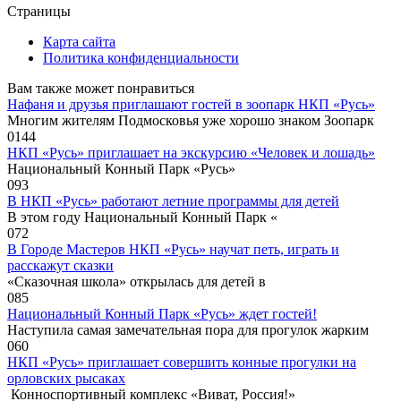
Страницы
Карта сайта
Политика конфиденциальности
Вам также может понравиться
Нафаня и друзья приглашают гостей в зоопарк НКП «Русь»
Многим жителям Подмосковья уже хорошо знаком Зоопарк
0
144
НКП «Русь» приглашает на экскурсию «Человек и лошадь»
Национальный Конный Парк «Русь»
0
93
В НКП «Русь» работают летние программы для детей
В этом году Национальный Конный Парк «
0
72
В Городе Мастеров НКП «Русь» научат петь, играть и
расскажут сказки
«Сказочная школа» открылась для детей в
0
85
Национальный Конный Парк «Русь» ждет гостей!
Наступила самая замечательная пора для прогулок жарким
0
60
НКП «Русь» приглашает совершить конные прогулки на
орловских рысаках
Конноспортивный комплекс «Виват, Россия!»