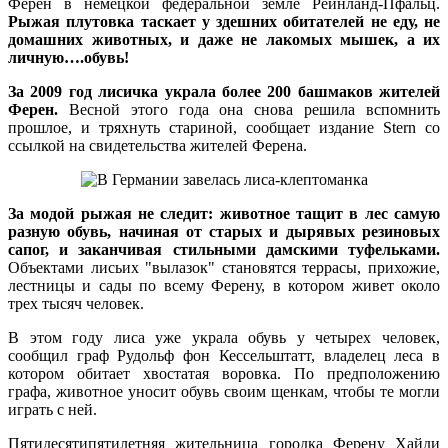
Ферен в немецкой федеральной земле Рейнланд-Пфальц.
Рыжая
плутовка таскает у здешних обитателей не еду, не
домашних животных, и даже не лакомых мышек, а их
личную….обувь!
За 2009 год лисичка украла более 200 башмаков жителей
Ферен.
Весной этого года она снова решила вспомнить
прошлое, и тряхнуть стариной, сообщает издание Stern со
ссылкой на свидетельства жителей Ферена.
За модой рыжая не следит:
животное тащит в лес самую
разную обувь, начиная от старых и дырявых резиновых
сапог, и заканчивая стильными дамскими туфельками.
Объектами лисьих "вылазок" становятся террасы, прихожие,
лестницы и сады по всему Ферену, в котором живет около
трех тысяч человек.
В этом году лиса уже украла обувь у четырех человек,
сообщил граф Рудольф фон Кессельштатт, владелец леса в
котором обитает хвостатая воровка. По предположению
графа, животное уносит обувь своим щенкам, чтобы те могли
играть с ней.
Пятидесятипятилетняя жительница городка Ферену Хайди