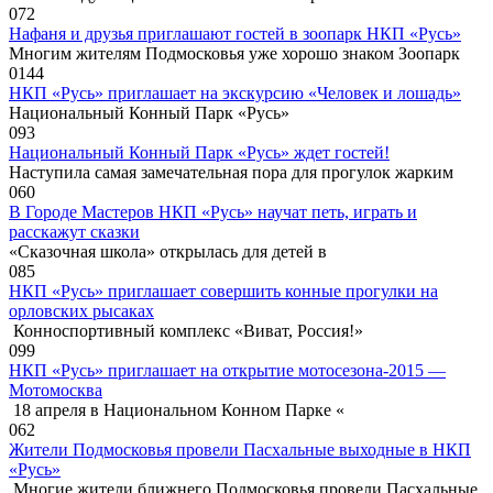
0
72
Нафаня и друзья приглашают гостей в зоопарк НКП «Русь»
Многим жителям Подмосковья уже хорошо знаком Зоопарк
0
144
НКП «Русь» приглашает на экскурсию «Человек и лошадь»
Национальный Конный Парк «Русь»
0
93
Национальный Конный Парк «Русь» ждет гостей!
Наступила самая замечательная пора для прогулок жарким
0
60
В Городе Мастеров НКП «Русь» научат петь, играть и
расскажут сказки
«Сказочная школа» открылась для детей в
0
85
НКП «Русь» приглашает совершить конные прогулки на
орловских рысаках
Конноспортивный комплекс «Виват, Россия!»
0
99
НКП «Русь» приглашает на открытие мотосезона-2015 —
Мотомосква
18 апреля в Национальном Конном Парке «
0
62
Жители Подмосковья провели Пасхальные выходные в НКП
«Русь»
Многие жители ближнего Подмосковья провели Пасхальные