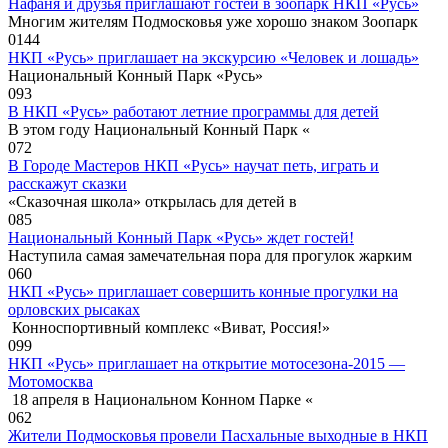
Нафаня и друзья приглашают гостей в зоопарк НКП «Русь»
Многим жителям Подмосковья уже хорошо знаком Зоопарк
0
144
НКП «Русь» приглашает на экскурсию «Человек и лошадь»
Национальный Конный Парк «Русь»
0
93
В НКП «Русь» работают летние программы для детей
В этом году Национальный Конный Парк «
0
72
В Городе Мастеров НКП «Русь» научат петь, играть и
расскажут сказки
«Сказочная школа» открылась для детей в
0
85
Национальный Конный Парк «Русь» ждет гостей!
Наступила самая замечательная пора для прогулок жарким
0
60
НКП «Русь» приглашает совершить конные прогулки на
орловских рысаках
Конноспортивный комплекс «Виват, Россия!»
0
99
НКП «Русь» приглашает на открытие мотосезона-2015 —
Мотомосква
18 апреля в Национальном Конном Парке «
0
62
Жители Подмосковья провели Пасхальные выходные в НКП