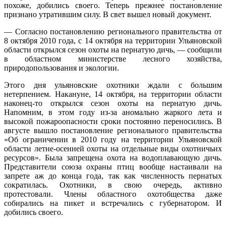
похоже, добились своего. Теперь прежнее постановление
признано утратившим силу. В свет вышел новый документ.
— Согласно постановлению регионального правительства от
8 октября 2010 года, с 14 октября на территории Ульяновской
области открылся сезон охоты на пернатую дичь, — сообщили
в областном министерстве лесного хозяйства,
природопользования и экологии.
Этого дня ульяновские охотники ждали с большим
нетерпением. Накануне, 14 октября, на территории области
наконец-то открылся сезон охоты на пернатую дичь.
Напомним, в этом году из-за аномально жаркого лета и
высокой пожароопасности сроки постоянно переносились. В
августе вышло постановление регионального правительства
«Об ограничении в 2010 году на территории Ульяновской
области летне-осенней охоты на отдельные виды охотничьих
ресурсов». Была запрещена охота на водоплавающую дичь.
Представители союза охраны птиц вообще настаивали на
запрете аж до конца года, так как численность пернатых
сократилась. Охотники, в свою очередь, активно
протестовали. Члены областного охотобщества даже
собирались на пикет и встречались с губернатором. И
добились своего.