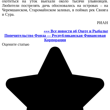
охотиться на уток выехали около тысячи ульяновцев.
Любители пострелять дичь обосновались на островах – на
Черемшанском, Старомайнском заливах, в поймах рек Свияга
и Сура.
РИАН
««« Все новости об Охоте и Рыбалке
Попечительство Фонда — Республиканская Финансовая
Корпорация
Оцените статью