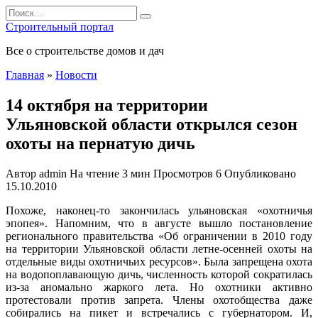
Перейти
Search
к
for:
Строительный портал
содержанию
Все о строительстве домов и дач
Главная
»
Новости
14 октября на территории
Ульяновской области открылся сезон
охоты на пернатую дичь
Автор
admin
На чтение
3 мин
Просмотров
6
Опубликовано
15.10.2010
Похоже, наконец-то закончилась ульяновская «охотничья
эпопея». Напомним, что в августе вышло постановление
регионального правительства «Об ограничении в 2010 году
на территории Ульяновской области летне-осенней охоты на
отдельные виды охотничьих ресурсов». Была запрещена охота
на водопоплавающую дичь, численность которой сократилась
из-за аномально жаркого лета. Но охотники активно
протестовали против запрета. Члены охотобщества даже
собирались на пикет и встречались с губернатором. И,