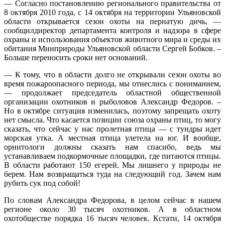
— Согласно постановлению регионального правительства от
8 октября 2010 года, с 14 октября на территории Ульяновской
области открывается сезон охоты на пернатую дичь, —
сообщилдиректор департамента контроля и надзора в сфере
охраны и использования объектов животного мира и среды их
обитания Минприроды Ульяновской области Сергей Бобков. –
Больше переносить сроки нет оснований.
— К тому, что в области долго не открывали сезон охоты во
время пожароопасного периода, мы отнеслись с пониманием,
— продолжает председатель областной общественной
организации охотников и рыболовов Александр Федоров. –
Но в октябре ситуация изменилась, поэтому запрещать охоту
нет смысла. Что касается позиции союза охраны птиц, то могу
сказать, что сейчас у нас пролетная птица — с тундры идет
морская утка. А местная птица улетела на юг. И вообще,
орнитологи должны сказать нам спасибо, ведь мы
устанавливаем подкормочные площадки, где питаются птицы.
В области работают 150 егерей. Мы лишнего у природы не
берем. Нам возвращаться туда на следующий год. Зачем нам
рубить сук под собой!
По словам Александра Федорова, в целом сейчас в нашем
регионе около 30 тысяч охотников. А в областном
охотобществе порядка 16 тысяч человек. Кстати, 14 октября