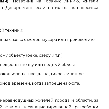
тный).
Позвонив на Горячую линию, жители
 в Департамент, если на их глазах наносится
ой техники;
нная
свалка отходов, мусора или производится
у объекту (реке, озеру и т.п.);
 веществ в почву или водный объект;
раконьерства, наезда на дикое животное;
риод времени, когда запрещена охота.
 неравнодушных жителей города и области, за
2 фактов несанкционированной разработки