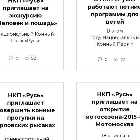
НКП «Русь»
работают летни
приглашает на
программы для
экскурсию
детей
Человек и лошадь»
В этом
Национальный Конный
году Национальный
Парк «Русь»
Конный Парк «
0
92
0
72
НКП «Русь»
НКП «Русь»
приглашает на
приглашает
открытие
овершить конные
мотосезона-2015
прогулки на
Мотомосква
рловских рысаках
18 апреля в
Конноспортивный