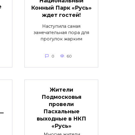
Национальный
е
Конный Парк «Русь»
ждет гостей!
Наступила самая
замечательная пора для
прогулок жарким
0
60
Жители
Подмосковья
провели
Пасхальные
 —
выходные в НКП
«Русь»
Многие жители