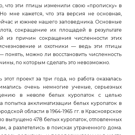
, что эти птицы изменили свою «прописку» в
 Но мне кажется, что эта версия не основная,
сейчас и южнее нашего заповедника. Основные
лота, сокращение их площадей в результате
ой из причин сокращения численности этих
 исчезновение и охотники — ведь эти птицы
— понять, можно ли восстановить численность
чины, по которым сделать это невозможно.
этот проект за три года, но работа оказалась
имались очень немногие ученые, серьезных
дению в неволе белых куропаток с целью
ыла попытка акклиматизации белых куропаток в
одской области в 1964-1965 гг. в Красноярское
ло выпущено 478 белых куропаток, отловленных
ам, а разлетелись в поисках утраченного дома.