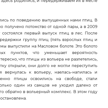
 здесь родились, и передерживаем их в месте
дились по поведению выпущенных нами птиц. В
о получено потомство от одной пары, а в 2009
у состоялся первый выпуск птиц в лес. После
едержки группу птиц (пять взрослых птиц и
мы выпустили на Масловом болоте. Это болото
ных пунктов, что уменьшает вероятность
тересно, что птицы из вольера не разлетелись,
тку открыли, они долго не могли переступить
ая вернулась к вольеру, наелась-напилась и
епенно птицы освоились на свободе, стали
Только один из самцов не уходил далеко от
го обратно в вольерный комплекс. В этом году
иостановлена.