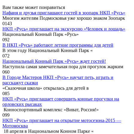
Вам также может понравиться
Нафаня и друзья приглашают гостей в зоопарк НКП «Русь»
Многим жителям Подмосковья уже хорошо знаком Зоопарк
0
143
НКП «Русь» приглашает на экскурсию «Человек и лошадь»
Национальный Конный Парк «Русь»
0
92
В НКП «Русь» работают летние программы для детей
В этом году Национальный Конный Парк «
0
72
Национальный Конный Парк «Русь» ждет гостей!
Наступила самая замечательная пора для прогулок жарким
0
60
В Городе Мастеров НКП «Русь» научат петь, играть и
расскажут сказки
«Сказочная школа» открылась для детей в
0
85
НКП «Русь» приглашает совершить конные прогулки на
орловских рысаках
Конноспортивный комплекс «Виват, Россия!»
0
99
НКП «Русь» приглашает на открытие мотосезона-2015 —
Мотомосква
18 апреля в Национальном Конном Парке «