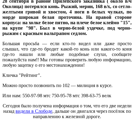
28 сентября в районе Прилепского заказника ( около в/ч
Околица) потерялся конь. Рыжий, мерин, 168 в/х, со сетло-
желтыми гривой и хвостом, 4 ноги в белых чулках, по
морде широкая белая проточина. На правой стороне
корпуса: на холке белое пятно, на плече белое клеймо "15",
на крупе "98". Был в черно-белой уздечке, под черно-
рыжим с красным вальтрапом седлом.
Большая просьба — если кто-то видел или даже просто
слышал, что где-то бродит какой-то конь или какого-то коня
где-то нашли или любые подобные слухи, сообщите
пожалуйста нам!! Мы готовы проверить любую информацию,
любую зацепку о его местонахождении!
Кличка "Рейтинг".
Можно просто позвонить по 102 — милиция в курсе.
Или нам: 550-97-98 мтс 750-95-78 мтс 398-63-75 велк
Сегодня было получена информация о том, что его две недели
назад
видели в Слободе
, дальше он двигался через посёлок по
направлению к железной дороге.