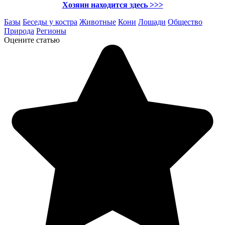
Хозяин находится здесь >>>
Базы
Беседы у костра
Животные
Кони
Лошади
Общество
Природа
Регионы
Оцените статью