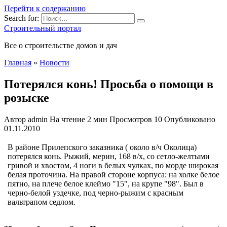
Перейти к содержанию
Search for:
Строительный портал
Все о строительстве домов и дач
Главная
»
Новости
Потерялся конь! Просьба о помощи в
розыске
Автор
admin
На чтение
2 мин
Просмотров
10
Опубликовано
01.11.2010
В районе Прилепского заказника ( около в/ч Околица)
потерялся конь. Рыжий, мерин, 168 в/х, со сетло-желтыми
гривой и хвостом, 4 ноги в белых чулках, по морде широкая
белая проточина. На правой стороне корпуса: на холке белое
пятно, на плече белое клеймо "15", на крупе "98". Был в
черно-белой уздечке, под черно-рыжим с красным
вальтрапом седлом.