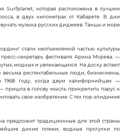
ия Surfplanet, которая расположена в лучшем
occa, в двух километрах от Кабарете. В дни
звучать музыка русских диджеев. Танцы и море
ординг стали неотъемлемой частью культуры
 пресс-секретарь фестиваля Арина Морева. —
утых, модных и увлекающихся. На доску встают
и весьма респектабельные люди, бизнесмены,
в 1968 году, когда двум калифорнийцам —
 пришла в голову мысль прикрепить парус к
нтовать свое изобретение. С тех пор эпидемия
кана предложит традиционные для этой страны
вейшие дикие пляжи, водные прогулки по