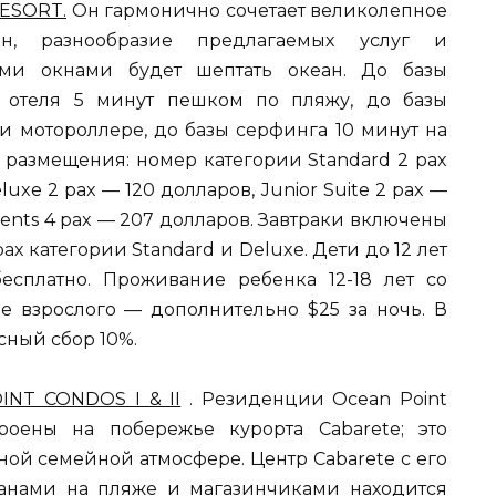
ESORT.
Он гармонично сочетает великолепное
йн, разнообразие предлагаемых услуг и
ми окнами будет шептать океан. До базы
 отеля 5 минут пешком по пляжу, до базы
и мотороллере, до базы серфинга 10 минут на
 размещения: номер категории Standard 2 pax
uxe 2 pax — 120 долларов, Junior Suite 2 pax —
ments 4 pax — 207 долларов. Завтраки включены
х категории Standard и Deluxe. Дети до 12 лет
сплатно. Проживание ребенка 12-18 лет со
е взрослого — дополнительно $25 за ночь. В
сный сбор 10%.
INT CONDOS I & II
. Резиденции Ocean Point
роены на побережье курорта Cabarete; это
ой семейной атмосфере. Центр Cabarete с его
анами на пляже и магазинчиками находится