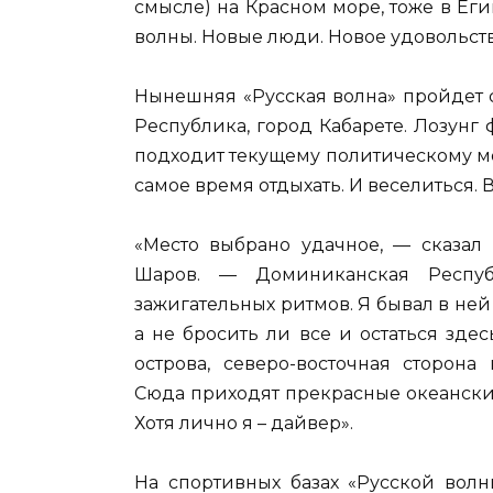
смысле) на Красном море, тоже в Ег
волны. Новые люди. Новое удовольст
Нынешняя «Русская волна» пройдет с
Республика, город Кабарете. Лозунг 
подходит текущему политическому мо
самое время отдыхать. И веселиться. 
«Место выбрано удачное, — сказа
Шаров. — Доминиканская Респуб
зажигательных ритмов. Я бывал в ней
а не бросить ли все и остаться зде
острова, северо-восточная сторона
Сюда приходят прекрасные океански
Хотя лично я – дайвер».
На спортивных базах «Русской волн