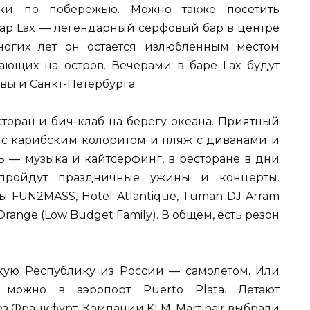
лки по побережью. Можно также посетить
ар Lax — легендарный серфовый бар в центре
ногих лет он остается излюбленным местом
ющих на остров. Вечерами в баре Lax будут
вы и Санкт-Петербурга.
торан и бич-клаб на берегу океана. Приятный
 с карибским колоритом и пляж с диванами и
ь — музыка и кайтсерфинг, в ресторане в дни
 пройдут праздничные ужины и концерты.
 FUN2MASS, Hotel Atlantique, Tuman DJ Arram
 Orange (Low Budget Family). В общем, есть резон
ую Республику из России — самолетом. Или
ь можно в аэропорт Puerto Plata. Летают
ез Франкфурт. Компании KLM, Martinair выбрали