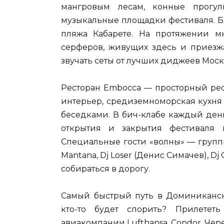
мангровым лесам, конные прогу
музыкальные площадки фестиваля. Б
пляжа Кабарете. На протяжении м
серферов, живущих здесь и приезжа
звучать сеты от лучших диджеев Моск
Ресторан Embocca — просторный рес
интерьер, средиземноморская кухня
беседками. В бич-клабе каждый ден
открытия и закрытия фестиваля
Специальные гости «волны» — группы
Mantana, Dj Loser (Денис Симачев), Dj
собираться в дорогу.
Самый быстрый путь в Доминиканск
кто-то будет спорить? Прилетет
авиакомпании Lufthansa, Condor. Чер