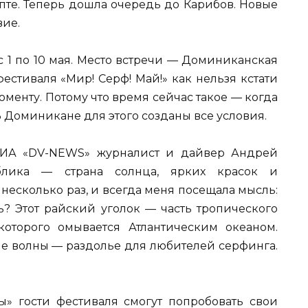
ипте. Теперь дошла очередь до Карибов. Новые
вие.
 1 по 10 мая. Место встречи — Доминиканская
фестиваля «Мир! Серф! Май!» как нельзя кстати
менту. Потому что время сейчас такое — когда
В Доминикане для этого созданы все условия.
л ИА «DV-NEWS» журналист и дайвер Андрей
лика — страна солнца, ярких красок и
 несколько раз, и всегда меня посещала мысль:
сь? Этот райский уголок — часть тропического
 которого омывается Атлантическим океаном.
е волны — раздолье для любителей серфинга.
ы» гости фестиваля смогут попробовать свои