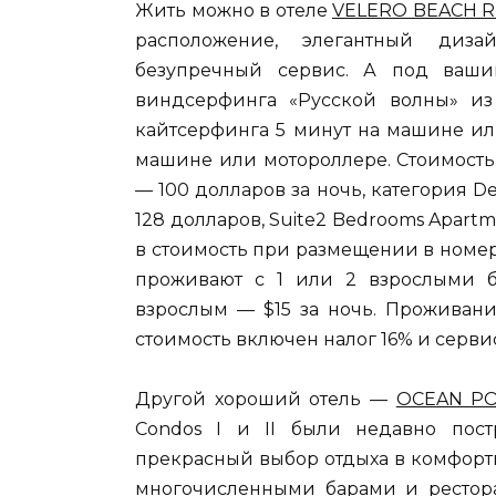
Жить можно в отеле
VELERO BEACH R
расположение, элегантный диза
безупречный сервис. А под ваши
виндсерфинга «Русской волны» из
кайтсерфинга 5 минут на машине ил
машине или мотороллере. Стоимость
— 100 долларов за ночь, категория Del
128 долларов, Suite2 Bedrooms Apart
в стоимость при размещении в номера
проживают с 1 или 2 взрослыми бе
взрослым — $15 за ночь. Проживани
стоимость включен налог 16% и серви
Другой хороший отель —
OCEAN PO
Condos I и II были недавно пост
прекрасный выбор отдыха в комфортн
многочисленными барами и рестор