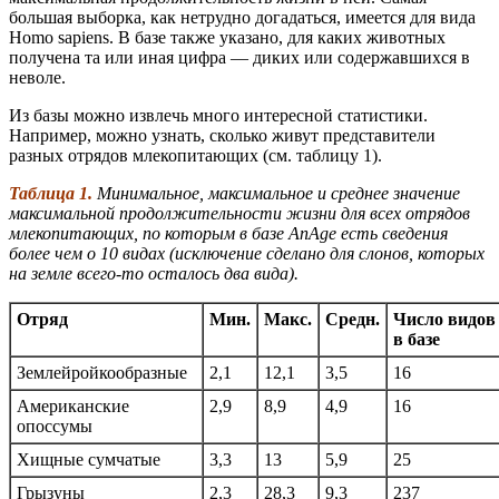
большая выборка, как нетрудно догадаться, имеется для вида
Homo sapiens. В базе также указано, для каких животных
получена та или иная цифра — диких или содержавшихся в
неволе.
Из базы можно извлечь много интересной статистики.
Например, можно узнать, сколько живут представители
разных отрядов млекопитающих (см. таблицу 1).
Таблица 1.
Минимальное, максимальное и среднее значение
максимальной продолжительности жизни для всех отрядов
млекопитающих, по которым в базе AnAge есть сведения
более чем о 10 видах (исключение сделано для слонов, которых
на земле всего-то осталось два вида).
Отряд
Мин.
Макс.
Средн.
Число видов
в базе
Землейройкообразные
2,1
12,1
3,5
16
Американские
2,9
8,9
4,9
16
опоссумы
Хищные сумчатые
3,3
13
5,9
25
Грызуны
2,3
28,3
9,3
237