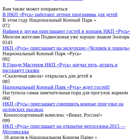
Вам также может понравиться
В НКП «Русь» работают летние программы для детей
В этом году Национальный Конный Парк «
0
72
Нафаня и друзья приглашают гостей в зоопарк НКП «Русь»
Многим жителям Подмосковья уже хорошо знаком Зоопарк
0
143
НКП «Русь» приглашает на экскурсию «Человек и лошадь»
Национальный Конный Парк «Русь»
0
92
В Городе Мастеров НКП «Русь» научат петь, играть и
расскажут сказки
«Сказочная школа» открылась для детей в
0
85
Национальный Конный Парк «Русь» ждет гостей!
Наступила самая замечательная пора для прогулок жарким
0
60
НКП «Русь» приглашает совершить конные прогулки на
орловских рысаках
Конноспортивный комплекс «Виват, Россия!»
0
99
НКП «Русь» приглашает на открытие мотосезона-2015 —
Мотомосква
18 апреля в Национальном Конном Парке «