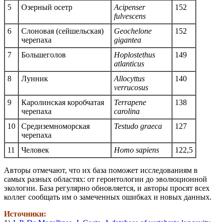
5
Озерный осетр
Acipenser
152
fulvescens
6
Слоновая (сейшельская)
Geochelone
152
черепаха
gigantea
7
Большеголов
Hoplostethus
149
atlanticus
8
Лунник
Allocyttus
140
verrucosus
9
Каролинская коробчатая
Terrapene
138
черепаха
carolina
10
Средиземноморская
Testudo graeca
127
черепаха
11
Человек
Homo sapiens
122,5
Авторы отмечают, что их база поможет исследованиям в
самых разных областях: от геронтологии до эволюционной
экологии. База регулярно обновляется, и авторы просят всех
коллег сообщать им о замеченных ошибках и новых данных.
Источники: