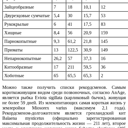
Зайцеобразные
7
18
10,1
12
Двурезцовые сумчатые
5,4
30
15,7
53
Рукокрылые
6
41
17,5
83
Хищные
8,4
56
20,9
159
Парнокопытные
9,3
61,2
21,8
145
Приматы
13
122,5
30,9
149
Непарнокопытные
26,2
57
37,3
16
Китообразные
17
211
59,5
36
Хоботные
65
65,5
65,3
2
Можно также получить списки рекордсменов. Самым
короткоживущим видом среди позвоночных, согласно AnAge,
является рыбка Eviota sigillata (карликовый бычок), живущая
не более 59 дней. Из млекопитающих самая короткая жизнь у
землеройки Miosorex varius (максимум 2,1 года).
Рекордсменом-долгожителем является гренландский кит
Balaena mysticetus (официально зарегистрированная
максимальная продолжительность жизни — 211 лет), второе