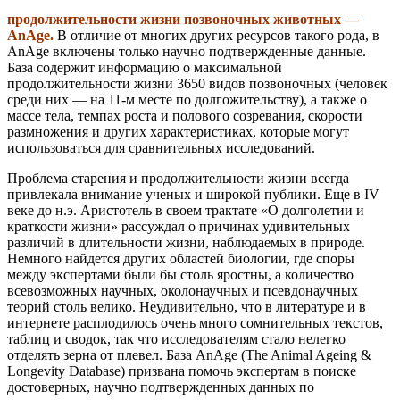
продолжительности жизни позвоночных животных —
AnAge.
В отличие от многих других ресурсов такого рода, в
AnAge включены только научно подтвержденные данные.
База содержит информацию о максимальной
продолжительности жизни 3650 видов позвоночных (человек
среди них — на 11-м месте по долгожительству), а также о
массе тела, темпах роста и полового созревания, скорости
размножения и других характеристиках, которые могут
использоваться для сравнительных исследований.
Проблема старения и продолжительности жизни всегда
привлекала внимание ученых и широкой публики. Еще в IV
веке до н.э. Аристотель в своем трактате «О долголетии и
краткости жизни» рассуждал о причинах удивительных
различий в длительности жизни, наблюдаемых в природе.
Немного найдется других областей биологии, где споры
между экспертами были бы столь яростны, а количество
всевозможных научных, околонаучных и псевдонаучных
теорий столь велико. Неудивительно, что в литературе и в
интернете расплодилось очень много сомнительных текстов,
таблиц и сводок, так что исследователям стало нелегко
отделять зерна от плевел. База AnAge (The Animal Ageing &
Longevity Database) призвана помочь экспертам в поиске
достоверных, научно подтвержденных данных по