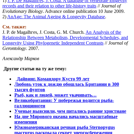
1)
J. P. De Magalhгes, J. Costa. A database of vertebrate longevity
records and their relation to other life-history traits
//
Journal of
Evolutionary Biology
. Advance online publication 10 June 2009.
2)
AnAge: The Animal Ageing & Longevity Database
.
См. также:
J. P. de Magalhгes, J. Costa, G. M. Church.
An Analysis of the
Relationship Between Metabolism, Developmental Schedules, and
Longevity Using Phylogenetic Independent Contrasts
//
Journal of
Gerontology
. 2007.
Александр Марков
Другие статьи на ту же тему:
Дайвинг. Командору Кусто 99 лет
Любовь уток к дождю обошлась Британии в 300
тысяч фунтов
Рыб, как и людей, может укачивать…
Великобритания: У побережья водится рыба-
галлюциноген
Ученые выяснили, чем питались ранние христиане
На дне Мирового океана начались масштабные
изменения
Южноамериканская речная рыба Sternopygus
macrurus раскрыла секрет энергосбережения