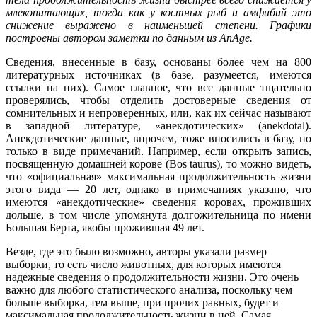
млекопитающих, тогда как у костных рыб и амфибий это
снижение выражено в наименьшей степени. Графики
построены автором заметки по данным из AnAge.
Сведения, внесенные в базу, основаны более чем на 800
литературных источниках (в базе, разумеется, имеются
ссылки на них). Самое главное, что все данные тщательно
проверялись, чтобы отделить достоверные сведения от
сомнительных и непроверенных, или, как их сейчас называют
в западной литературе, «анекдотических» (anekdotal).
Анекдотические данные, впрочем, тоже вносились в базу, но
только в виде примечаний. Например, если открыть запись,
посвященную домашней корове (Bos taurus), то можно видеть,
что «официальная» максимальная продолжительность жизни
этого вида — 20 лет, однако в примечаниях указано, что
имеются «анекдотические» сведения коровах, проживших
дольше, в том числе упомянута долгожительница по имени
Большая Берта, якобы прожившая 49 лет.
Везде, где это было возможно, авторы указали размер
выборки, то есть число животных, для которых имеются
надежные сведения о продолжительности жизни. Это очень
важно для любого статистического анализа, поскольку чем
больше выборка, тем выше, при прочих равных, будет и
максимальная продолжительность жизни в ней. Самая