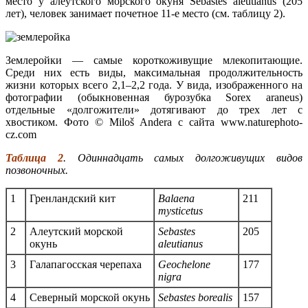
место у алеутского морского окуня Sebastes aleutianus (205
лет), человек занимает почетное 11-е место (см. таблицу 2).
Землеройки — самые короткоживущие млекопитающие.
Среди них есть виды, максимальная продолжительность
жизни которых всего 2,1–2,2 года. У вида, изображенного на
фотографии (обыкновенная бурозубка Sorex araneus)
отдельные «долгожители» дотягивают до трех лет с
хвостиком. Фото © Miloš Andera с сайта www.naturephoto-
cz.com
Таблица 2
. Одиннадцать самых долгоживущих видов
позвоночных.
1
Гренландский кит
Balaena
211
mysticetus
2
Алеутский морской
Sebastes
205
окунь
aleutianus
3
Галапагосская черепаха
Geochelone
177
nigra
4
Северный морской окунь
Sebastes borealis
157