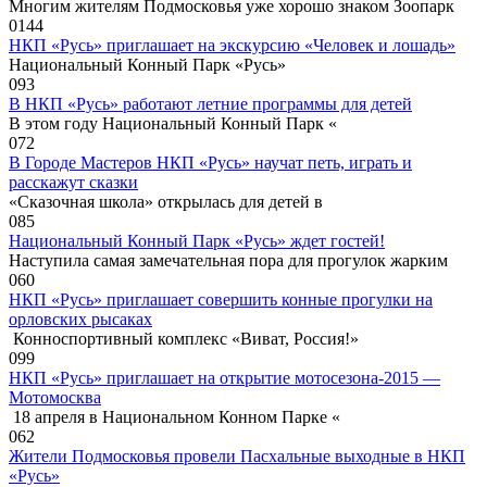
Многим жителям Подмосковья уже хорошо знаком Зоопарк
0
144
НКП «Русь» приглашает на экскурсию «Человек и лошадь»
Национальный Конный Парк «Русь»
0
93
В НКП «Русь» работают летние программы для детей
В этом году Национальный Конный Парк «
0
72
В Городе Мастеров НКП «Русь» научат петь, играть и
расскажут сказки
«Сказочная школа» открылась для детей в
0
85
Национальный Конный Парк «Русь» ждет гостей!
Наступила самая замечательная пора для прогулок жарким
0
60
НКП «Русь» приглашает совершить конные прогулки на
орловских рысаках
Конноспортивный комплекс «Виват, Россия!»
0
99
НКП «Русь» приглашает на открытие мотосезона-2015 —
Мотомосква
18 апреля в Национальном Конном Парке «
0
62
Жители Подмосковья провели Пасхальные выходные в НКП
«Русь»