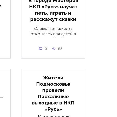
В Городе Мастеров
е
НКП «Русь» научат
петь, играть и
расскажут сказки
«Сказочная школа»
открылась для детей в
0
85
Жители
Подмосковья
провели
Пасхальные
 —
выходные в НКП
«Русь»
Многие жители