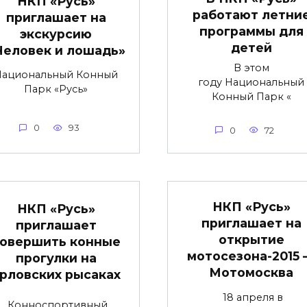
НКП «Русь»
работают летни
приглашает на
программы для
экскурсию
детей
Человек и лошадь»
В этом
Национальный Конный
году Национальный
Парк «Русь»
Конный Парк «
0
93
0
72
НКП «Русь»
НКП «Русь»
приглашает на
приглашает
открытие
овершить конные
мотосезона-2015
прогулки на
Мотомосква
рловских рысаках
18 апреля в
Конноспортивный