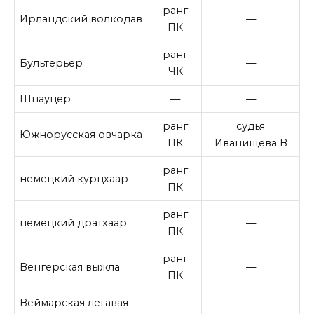
ранг
Ирландский волкодав
—
ПК
ранг
Бультерьер
—
ЧК
Шнауцер
—
—
ранг
судья
Южнорусская овчарка
ПК
Иванищева В
ранг
немецкий курцхаар
—
ПК
ранг
немецкий дратхаар
—
ПК
ранг
Венгерская выжла
—
ПК
Веймарская легавая
—
—