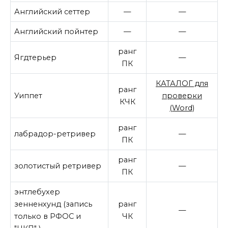
Английский сеттер
—
—
Английский пойнтер
—
—
ранг
Ягдтерьер
—
ПК
КАТАЛОГ для
ранг
Уиппет
проверки
КЧК
(Word)
ранг
лабрадор-ретривер
—
ПК
ранг
золотистый ретривер
—
ПК
энтлебухер
зенненхунд (запись
ранг
—
только в РФОС и
ЧК