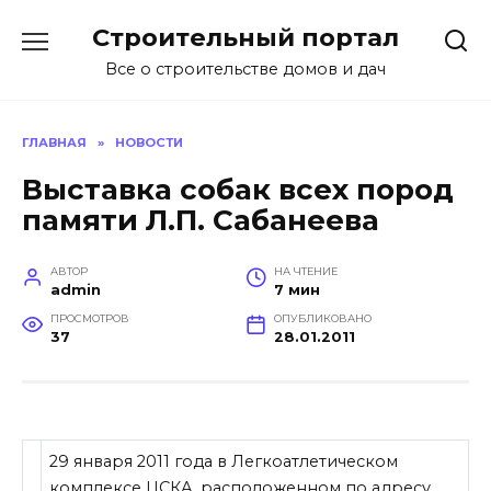
Перейти
Строительный портал
к
содержанию
Все о строительстве домов и дач
ГЛАВНАЯ
»
НОВОСТИ
Выставка собак всех пород
памяти Л.П. Сабанеева
АВТОР
НА ЧТЕНИЕ
admin
7 мин
ПРОСМОТРОВ
ОПУБЛИКОВАНО
37
28.01.2011
29 января 2011 года в Легкоатлетическом
комплексе ЦСКА, расположенном по адресу