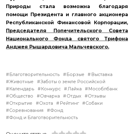
Природы стала возможна благодаря
помощи Президента и главного акционера
Республиканской Финансовой Корпорации,
Председателя Попечительского Совета
Национального Фонда святого Трифона
Анджея Рышардовича Мальчевского.
Благотворительность
Борзые
Выставка
Животные
Заботы о земле Российской
Календарь
Конкурс
Лайка
Мособлбанк
Общество
Овчарка
Отдых
Отзывы
Открытие
Охота
Рейтинг
Собаки
Соревнования
Фонд
Фонд и Благотворительность