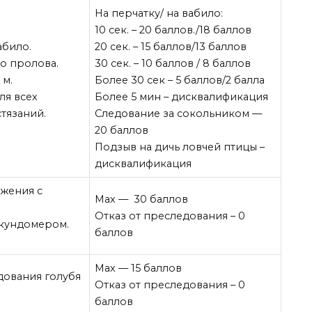
На перчатку/ на вабило:
10 сек. – 20 баллов./18 баллов
абило.
20 сек. – 15 баллов/13 баллов
о пролова.
30 сек. – 10 баллов / 8 баллов
 м.
Более 30 сек – 5 баллов/2 балла
ля всех
Более 5 мин – дисквалификация
стязаний.
Следование за сокольником —
20 баллов
Подзыв на дичь ловчей птицы –
дисквалификация
жения с
Мах — 30 баллов
Отказ от преследования – 0
екундомером.
баллов
Мах — 15 баллов
дования голубя
Отказ от преследования – 0
баллов