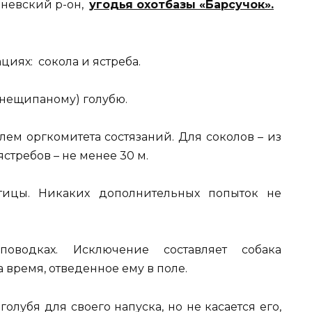
Веневский р-он,
угодья охотбазы «Барсучок».
циях: сокола и ястреба.
(нещипаному) голубю.
елем оргкомитета состязаний. Для соколов – из
ястребов – не менее 30 м.
тицы. Никаких дополнительных попыток не
водках. Исключение составляет собака
 время, отведенное ему в поле.
лубя для своего напуска, но не касается его,