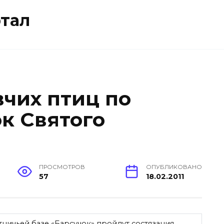
тал
вчих птиц по
ок Святого
ПРОСМОТРОВ
ОПУБЛИКОВАНО
57
18.02.2011
отничьей базе «Барсучок» пройдут состязания