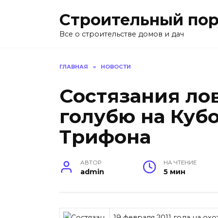
Перейти
Строительный пор
к
содержанию
Все о строительстве домов и дач
ГЛАВНАЯ
»
НОВОСТИ
Состязания ло
голубю на Куб
Трифона
АВТОР
НА ЧТЕНИЕ
admin
5 мин
19 февраля 2011 года на ох