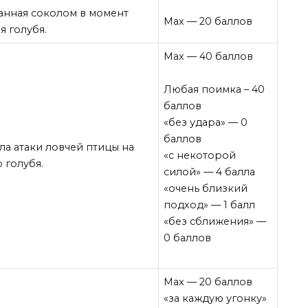
анная соколом в момент
Мах — 20 баллов
 голубя.
Мах — 40 баллов
Любая поимка – 40
баллов
«без удара» — 0
баллов
ала атаки ловчей птицы на
«с некоторой
 голубя.
силой» — 4 балла
«очень близкий
подход» — 1 балл
«без сближения» —
0 баллов
Мах — 20 баллов
«за каждую угонку»