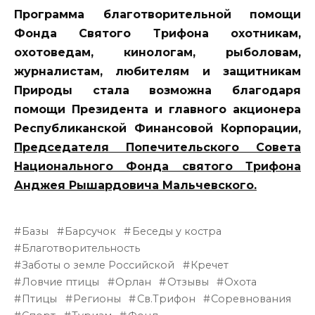
Программа благотворительной помощи
Фонда Святого Трифона охотникам,
охотоведам, кинологам, рыболовам,
журналистам, любителям и защитникам
Природы стала возможна благодаря
помощи Президента и главного акционера
Республиканской Финансовой Корпорации,
Председателя Попечительского Совета
Национального Фонда святого Трифона
Анджея Рышардовича Мальчевского.
Базы
Барсучок
Беседы у костра
Благотворительность
Заботы о земле Российской
Кречет
Ловчие птицы
Орлан
Отзывы
Охота
Птицы
Регионы
Св.Трифон
Соревнования