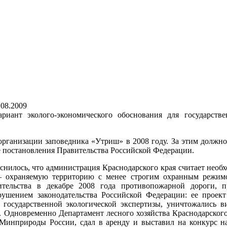
.08.2009
нт эколого-экономического обоснования для государстве
рганизации заповедника «Утриш» в 2008 году. За этим должно
е постановления Правительства Российской Федерации.
снилось, что администрация
Краснодарского края считает необ
— охраняемую территорию с менее строгим охранным режим
ительства в декабре 2008 года противопожарной дороги, п
рушением законодательства Российской Федерации: ее прое
е государственной экологической экспертизы, уничтожались в
 Одновременно Департамент лесного хозяйства Краснодарского 
Минприроды России, сдал в аренду и выставил на конкурс н