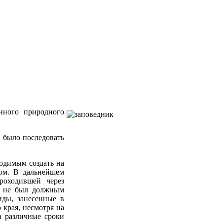
нного природного
 было последовать
ходимым создать на
ом. В дальнейшем
роходившей через
кт не был должным
иды, занесенные в
края, несмотря на
а различные сроки