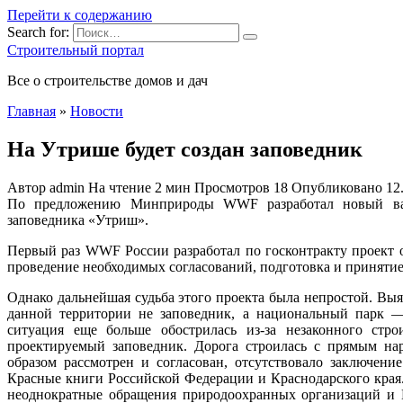
Перейти к содержанию
Search for:
Строительный портал
Все о строительстве домов и дач
Главная
»
Новости
На Утрише будет создан заповедник
Автор
admin
На чтение
2 мин
Просмотров
18
Опубликовано
12
По предложению Минприроды WWF разработал новый вариа
заповедника «Утриш».
Первый раз WWF России разработал по госконтракту проект о
проведение необходимых согласований, подготовка и приняти
Однако дальнейшая судьба этого проекта была непростой. Выя
данной территории не заповедник, а национальный парк 
ситуация еще больше обострилась из-за незаконного стро
проектируемый заповедник. Дорога строилась с прямым на
образом рассмотрен и согласован, отсутствовало заключени
Красные книги Российской Федерации и Краснодарского края.
неоднократные обращения природоохранных организаций и 