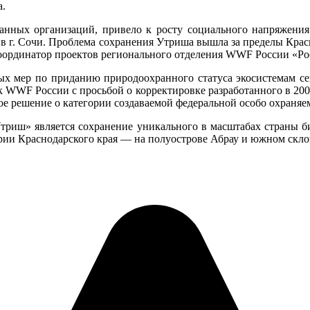
а.
анных организаций, привело к росту социального напряжения 
в г. Сочи. Проблема сохранения Утриша вышла за пределы Красн
оординатор проектов регионального отделения WWF России «Ро
х мер по приданию природоохранного статуса экосистемам се
 WWF России с просьбой о корректировке разработанного в 2008 
ое решение о категории создаваемой федеральной особо охраня
триш» является сохранение уникального в масштабах страны би
рии Краснодарского края — на полуострове Абрау и южном скло