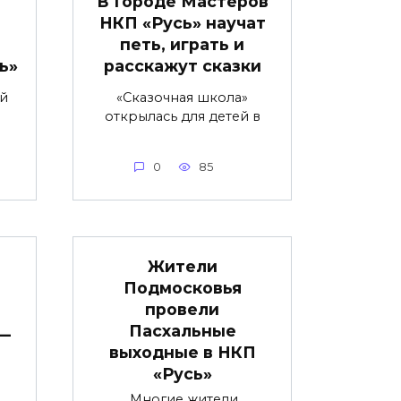
В Городе Мастеров
НКП «Русь» научат
петь, играть и
ь»
расскажут сказки
й
«Сказочная школа»
открылась для детей в
0
85
Жители
Подмосковья
провели
Пасхальные
 —
выходные в НКП
«Русь»
Многие жители