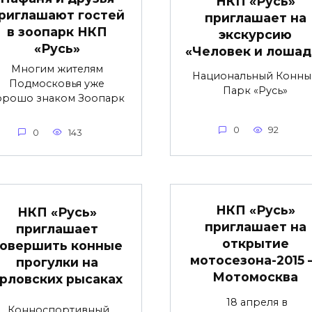
НКП «Русь»
риглашают гостей
приглашает на
в зоопарк НКП
экскурсию
«Русь»
«Человек и лошад
Многим жителям
Национальный Конны
Подмосковья уже
Парк «Русь»
орошо знаком Зоопарк
0
92
0
143
НКП «Русь»
НКП «Русь»
приглашает на
приглашает
открытие
овершить конные
мотосезона-2015
прогулки на
Мотомосква
рловских рысаках
18 апреля в
Конноспортивный