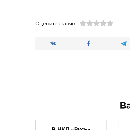
Оцените статью
В
В НКП «Русь»