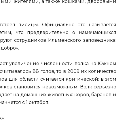
тными жителями, а также кошками, дворовыми
тстрел лисицы. Официально это называется
метим, что предварительно о намечающихся
руют сотрудников Ильменского заповедника:
«добро».
ает увеличение численности волка на Южном
считывалось 88 голов, то в 2009 их количество
лов для области считается критической: в этом
олков становится невозможным. Волк серьезно
адает на домашних животных: коров, баранов и
ачнется с 1 октября.
к»