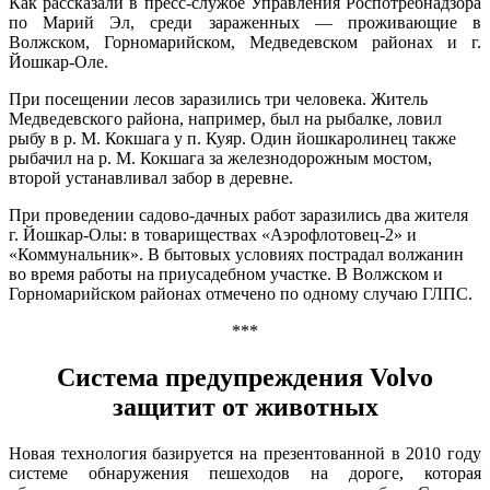
Как рассказали в пресс-службе Управления Роспотребнадзора
по Марий Эл, среди зараженных — проживающие в
Волжском, Горномарийском, Медведевском районах и г.
Йошкар-Оле.
При посещении лесов заразились три человека. Житель
Медведевского района, например, был на рыбалке, ловил
рыбу в р. М. Кокшага у п. Куяр. Один йошкаролинец также
рыбачил на р. М. Кокшага за железнодорожным мостом,
второй устанавливал забор в деревне.
При проведении садово-дачных работ заразились два жителя
г. Йошкар-Олы: в товариществах «Аэрофлотовец-2» и
«Коммунальник». В бытовых условиях пострадал волжанин
во время работы на приусадебном участке. В Волжском и
Горномарийском районах отмечено по одному случаю ГЛПС.
***
Система предупреждения Volvo
защитит от животных
Новая технология базируется на презентованной в 2010 году
системе обнаружения пешеходов на дороге, которая