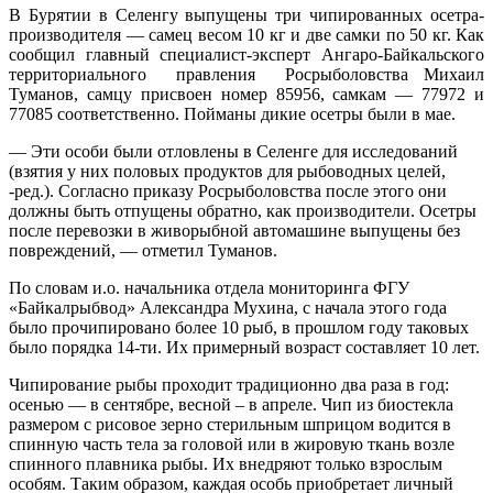
В Бурятии в Селенгу выпущены три чипированных осетра-
производителя — самец весом 10 кг и две самки по 50 кг. Как
сообщил главный специалист-эксперт Ангаро-Байкальского
территориального правления Росрыболовства Михаил
Туманов, самцу присвоен номер 85956, самкам — 77972 и
77085 соответственно. Пойманы дикие осетры были в мае.
— Эти особи были отловлены в Селенге для исследований
(взятия у них половых продуктов для рыбоводных целей,
-ред.). Согласно приказу Росрыболовства после этого они
должны быть отпущены обратно, как производители. Осетры
после перевозки в живорыбной автомашине выпущены без
повреждений, — отметил Туманов.
По словам и.о. начальника отдела мониторинга ФГУ
«Байкалрыбвод» Александра Мухина, с начала этого года
было прочипировано более 10 рыб, в прошлом году таковых
было порядка 14-ти. Их примерный возраст составляет 10 лет.
Чипирование рыбы проходит традиционно два раза в год:
осенью — в сентябре, весной – в апреле. Чип из биостекла
размером с рисовое зерно стерильным шприцом водится в
спинную часть тела за головой или в жировую ткань возле
спинного плавника рыбы. Их внедряют только взрослым
особям. Таким образом, каждая особь приобретает личный