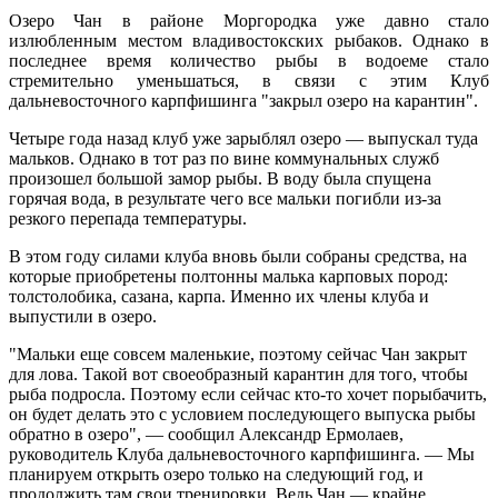
Озеро Чан в районе Моргородка уже давно стало
излюбленным местом владивостокских рыбаков. Однако в
последнее время количество рыбы в водоеме стало
стремительно уменьшаться, в связи с этим Клуб
дальневосточного карпфишинга "закрыл озеро на карантин".
Четыре года назад клуб уже зарыблял озеро — выпускал туда
мальков. Однако в тот раз по вине коммунальных служб
произошел большой замор рыбы. В воду была спущена
горячая вода, в результате чего все мальки погибли из-за
резкого перепада температуры.
В этом году силами клуба вновь были собраны средства, на
которые приобретены полтонны малька карповых пород:
толстолобика, сазана, карпа. Именно их члены клуба и
выпустили в озеро.
"Мальки еще совсем маленькие, поэтому сейчас Чан закрыт
для лова. Такой вот своеобразный карантин для того, чтобы
рыба подросла. Поэтому если сейчас кто-то хочет порыбачить,
он будет делать это с условием последующего выпуска рыбы
обратно в озеро", — сообщил Александр Ермолаев,
руководитель Клуба дальневосточного карпфишинга. — Мы
планируем открыть озеро только на следующий год, и
продолжить там свои тренировки. Ведь Чан — крайне