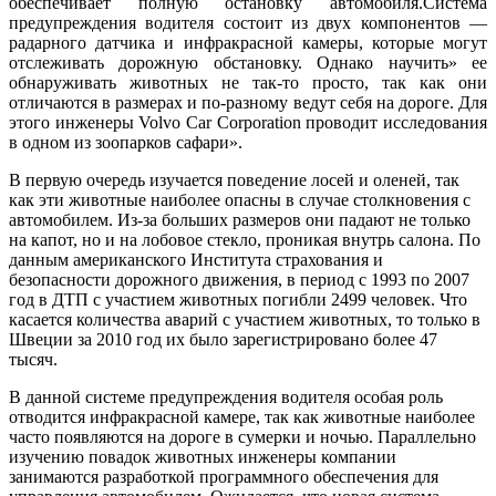
обеспечивает полную остановку автомобиля.Система
предупреждения водителя состоит из двух компонентов —
радарного датчика и инфракрасной камеры, которые могут
отслеживать дорожную обстановку. Однако научить» ее
обнаруживать животных не так-то просто, так как они
отличаются в размерах и по-разному ведут себя на дороге. Для
этого инженеры Volvo Car Corporation проводит исследования
в одном из зоопарков сафари».
В первую очередь изучается поведение лосей и оленей, так
как эти животные наиболее опасны в случае столкновения с
автомобилем. Из-за больших размеров они падают не только
на капот, но и на лобовое стекло, проникая внутрь салона. По
данным американского Института страхования и
безопасности дорожного движения, в период с 1993 по 2007
год в ДТП с участием животных погибли 2499 человек. Что
касается количества аварий с участием животных, то только в
Швеции за 2010 год их было зарегистрировано более 47
тысяч.
В данной системе предупреждения водителя особая роль
отводится инфракрасной камере, так как животные наиболее
часто появляются на дороге в сумерки и ночью. Параллельно
изучению повадок животных инженеры компании
занимаются разработкой программного обеспечения для