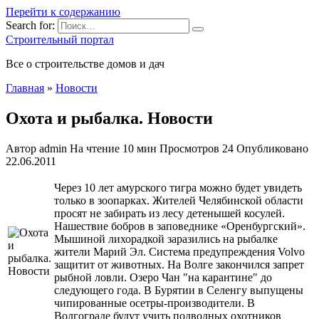
Перейти к содержанию
Search for:
Строительный портал
Все о строительстве домов и дач
Главная
»
Новости
Охота и рыбалка. Новости
Автор
admin
На чтение
10 мин
Просмотров
24
Опубликовано
22.06.2011
Через 10 лет амурского тигра можно будет увидеть
только в зоопарках. Жителей Челябинской области
просят не забирать из лесу детенышей косулей.
Нашествие бобров в заповеднике «Оренбургский».
Мышиной лихорадкой заразились на рыбалке
жители Марий Эл. Система предупреждения Volvo
защитит от животных. На Волге закончился запрет
рыбной ловли. Озеро Чан "на карантине" до
следующего года. В Бурятии в Селенгу выпущены
чипированные осетры-производители. В
Волгограде будут учить подводных охотников