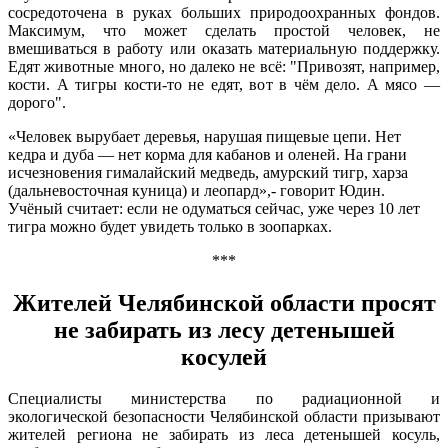
сосредоточена в руках больших природоохранных фондов.
Максимум, что может сделать простой человек, не
вмешиваться в работу или оказать материальную поддержку.
Едят животные много, но далеко не всё: "Привозят, например,
кости. А тигры кости-то не едят, вот в чём дело. А мясо —
дорого".
«Человек вырубает деревья, нарушая пищевые цепи. Нет
кедра и дуба — нет корма для кабанов и оленей. На грани
исчезновения гималайский медведь, амурский тигр, харза
(дальневосточная куница) и леопард»,- говорит Юдин.
Учёный считает: если не одуматься сейчас, уже через 10 лет
тигра можно будет увидеть только в зоопарках.
***
Жителей Челябинской области просят
не забирать из лесу детенышей
косулей
Специалисты министерства по радиационной и
экологической безопасности Челябинской области призывают
жителей региона не забирать из леса детенышей косуль,