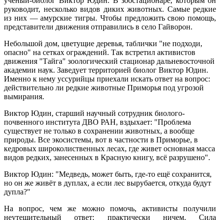
учёный-биолог Виктор Юдин. В зоостационаре, которым он
руководит, несколько видов диких животных. Самые редкие
из них — амурские тигры. Чтобы предложить свою помощь,
представители движения отправились в село Гайворон.
Небольшой дом, цветущие деревья, таблички "не подходи,
опасно" на сетках ограждений. Так встретил активистов
движения "Тайга" зоологический стационар дальневосточной
академии наук. Заведует территорией биолог Виктор Юдин.
Именно к нему уссурийцы приехали искать ответ на вопрос:
действительно ли редкие животные Приморья под угрозой
вымирания.
Виктор Юдин, старший научный сотрудник биолого-
почвенного института ДВО РАН, вздыхает: "Проблема
существует не только в сохранении животных, а вообще
природы. Все экосистемы, вот в частности в Приморье, в
кедровых широколиственных лесах, где живет основная масса
видов редких, занесенных в Красную книгу, всё разрушено".
Виктор Юдин: "Медведь, может быть, где-то ещё сохранится,
но он же живёт в дуплах, а если лес вырубается, откуда будут
дупла?"
На вопрос, чем же можно помочь, активисты получили
неутешительный ответ: практически ничем. Сила