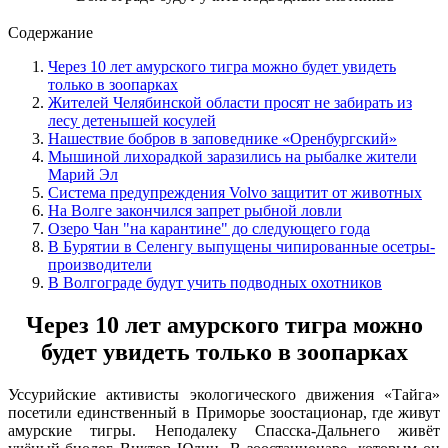
Содержание
Через 10 лет амурского тигра можно будет увидеть
только в зоопарках
Жителей Челябинской области просят не забирать из
лесу детенышей косулей
Нашествие бобров в заповеднике «Оренбургский»
Мышиной лихорадкой заразились на рыбалке жители
Марий Эл
Система предупреждения Volvo защитит от животных
На Волге закончился запрет рыбной ловли
Озеро Чан "на карантине" до следующего года
В Бурятии в Селенгу выпущены чипированные осетры-
производители
В Волгограде будут учить подводных охотников
Через 10 лет амурского тигра можно
будет увидеть только в зоопарках
Уссурийские активисты экологического движения «Тайга»
посетили единственный в Приморье зоостационар, где живут
амурские тигры. Неподалеку Спасска-Дальнего живёт