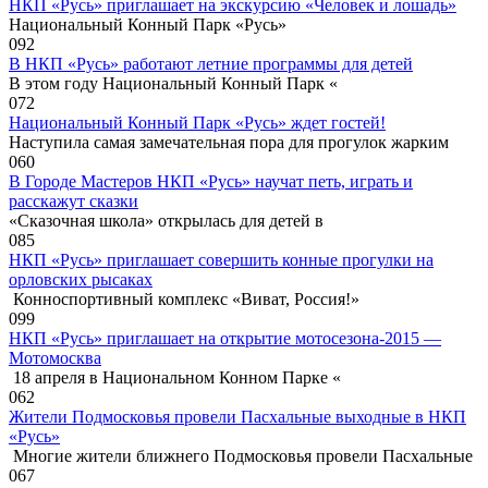
НКП «Русь» приглашает на экскурсию «Человек и лошадь»
Национальный Конный Парк «Русь»
0
92
В НКП «Русь» работают летние программы для детей
В этом году Национальный Конный Парк «
0
72
Национальный Конный Парк «Русь» ждет гостей!
Наступила самая замечательная пора для прогулок жарким
0
60
В Городе Мастеров НКП «Русь» научат петь, играть и
расскажут сказки
«Сказочная школа» открылась для детей в
0
85
НКП «Русь» приглашает совершить конные прогулки на
орловских рысаках
Конноспортивный комплекс «Виват, Россия!»
0
99
НКП «Русь» приглашает на открытие мотосезона-2015 —
Мотомосква
18 апреля в Национальном Конном Парке «
0
62
Жители Подмосковья провели Пасхальные выходные в НКП
«Русь»
Многие жители ближнего Подмосковья провели Пасхальные
0
67