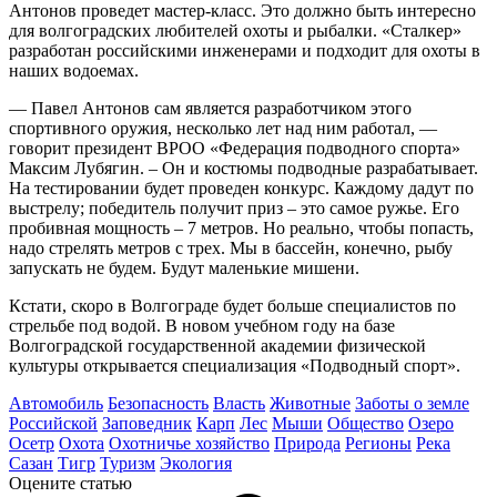
Антонов проведет мастер-класс. Это должно быть интересно
для волгоградских любителей охоты и рыбалки. «Сталкер»
разработан российскими инженерами и подходит для охоты в
наших водоемах.
— Павел Антонов сам является разработчиком этого
спортивного оружия, несколько лет над ним работал, —
говорит президент ВРОО «Федерация подводного спорта»
Максим Лубягин. – Он и костюмы подводные разрабатывает.
На тестировании будет проведен конкурс. Каждому дадут по
выстрелу; победитель получит приз – это самое ружье. Его
пробивная мощность – 7 метров. Но реально, чтобы попасть,
надо стрелять метров с трех. Мы в бассейн, конечно, рыбу
запускать не будем. Будут маленькие мишени.
Кстати, скоро в Волгограде будет больше специалистов по
стрельбе под водой. В новом учебном году на базе
Волгоградской государственной академии физической
культуры открывается специализация «Подводный спорт».
Автомобиль
Безопасность
Власть
Животные
Заботы о земле
Российской
Заповедник
Карп
Лес
Мыши
Общество
Озеро
Осетр
Охота
Охотничье хозяйство
Природа
Регионы
Река
Сазан
Тигр
Туризм
Экология
Оцените статью