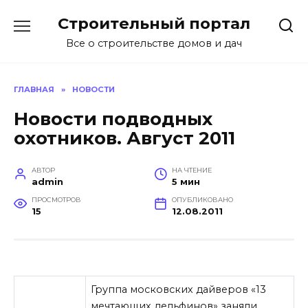
Перейти
Строительный портал
к
содержанию
Все о строительстве домов и дач
ГЛАВНАЯ
»
НОВОСТИ
Новости подводных
охотников. Август 2011
АВТОР
НА ЧТЕНИЕ
admin
5 мин
ПРОСМОТРОВ
ОПУБЛИКОВАНО
15
12.08.2011
Группа московских дайверов «13
мечтающих дельфинов» заняли