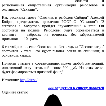
области и
региональная общественная организация рыболовов и
охотников "Сахалин".
Как рассказал газете "Охотник и рыболов Сибири" Алексей
Бобров, председатель правления РООРиО "Сахалин": "2
сентября в Хомутово пройдет "сухопутный" 4 этап. Он
состоится
на поляне. Рыболовы будут соревноваться в
кастинге — забросах на точность. Вес забрасываемой
приманки — 10 грамм.
6 сентября в поселке Охотское на базе отдыха "Лесное озеро"
состоится 5 этап. Это будет рыбная ловля на спиннинг, в
основном, карася.
Принять участие в соревнованиях может любой желающий,
оплативший вступительный взнос 500 руб. Из этих денег
будет формироваться призовой фонд".
Источник:
http://oir.su/
««« вернуться к списку новостей
Оцените статью