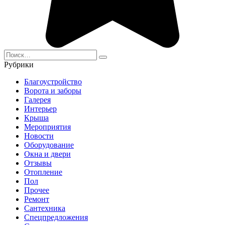
Search
for:
Рубрики
Благоустройство
Ворота и заборы
Галерея
Интерьер
Крыша
Мероприятия
Новости
Оборудование
Окна и двери
Отзывы
Отопление
Пол
Прочее
Ремонт
Сантехника
Спецпредложения