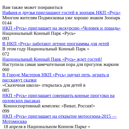
Вам также может понравиться
Нафаня и друзья приглашают гостей в зоопарк НКП «Русь»
Многим жителям Подмосковья уже хорошо знаком Зоопарк
0
144
НКП «Русь» приглашает на экскурсию «Человек и лошадь»
Национальный Конный Парк «Русь»
0
93
В НКП «Русь» работают летние программы для детей
В этом году Национальный Конный Парк «
0
72
Национальный Конный Парк «Русь» ждет гостей!
Наступила самая замечательная пора для прогулок жарким
0
60
В Городе Мастеров НКП «Русь» научат петь, играть и
расскажут сказки
«Сказочная школа» открылась для детей в
0
85
НКП «Русь» приглашает совершить конные прогулки на
орловских рысаках
Конноспортивный комплекс «Виват, Россия!»
0
99
НКП «Русь» приглашает на открытие мотосезона-2015 —
Мотомосква
18 апреля в Национальном Конном Парке «