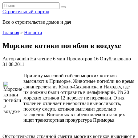
Перейти
Search
к
for:
Строительный портал
содержанию
Все о строительстве домов и дач
Главная
»
Новости
Морские котики погибли в воздухе
Автор
admin
На чтение
6 мин
Просмотров
16
Опубликовано
31.08.2011
Причину массовой гибели морских котиков
выясняют в Приморье. Животные погибли во время
авиаперелета из Южно-Сахалинска в Находку, где
их должны были отправить в дельфинарий. Из 20
морских котиков 12 перелет не пережили. Этих
тюленей отличает невероятная выносливость,
поэтому смерть котиков выглядит довольно
загадочно. Виновных в гибели млекопитающих
ищет транспортная
прокуратура Приморья
Обстоятельства странной смерти морских котиков выясняют в