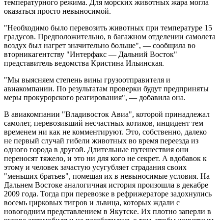
температурного режима. Для морских животных жара могла
оказаться просто невыносимой.
"Необходимо было перевозить животных при температуре 15
градусов. Предположительно, в багажном отделении самолета
воздух был нагрет значительно больше", — сообщила во
вторникагентству "Интерфакс — Дальний Восток"
представитель ведомства Кристина Ильинская.
"Мы выясняем степень вины грузоотправителя и
авиакомпании. По результатам проверки будут предприняты
меры прокурорского реагирования", — добавила она.
В авиакомпании "Владивосток Авиа", которой принадлежал
самолет, перевозивший несчастных котиков, инцидент тем
временем ни как не комментируют. Это, собственно, далеко
не первый случай гибели животных во время переезда из
одного города в другой. Длительные путешествия они
переносят тяжело, и это ни для кого не секрет. А вдобавок к
этому и человек зачастую усугубляет страдания своих
"меньших братьев", помещая их в невыносимые условия. На
Дальнем Востоке аналогичная история произошла в декабре
2009 года. Тогда при перевозке в рефрижераторе задохнулись
восемь цирковых тигров и львица, которых ждали с
новогодним представлением в Якутске. Их плотно заперли в