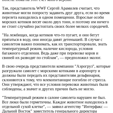
Так, представитель WWF Сергей Арамилев считает, что
животные могли попросту задавить друг друга, если во время
перелета находились в одном помещении. Взрослые особи
морских котиков весят около двух тонн, и поэтому им ничего
не стоит случайно растоптать своих более мелких сородичей.
"На лежбищах, когда котиков что-то пугает, и они бегут
прятаться в воду, они иногда давят детенышей. В случае с
самолетом важно понимать, как их транспортировали, знать
температурный режим, наличие кислорода, условия
багажного отделения. Ведь даже при перевозке коров и
свиней их разводят по стойлам", — предположил эколог.
В свою очередь представители компании "Аэрогруз", которые
разгружали самолет с морскими котиками в аэропорту и
должны были передать их представителям дельфинария,
склоняются к тому, что млекопитающие погибли от стресса.
Они утверждают, что все условия перевозки животных были
соблюдены, а значит и других причин быть не могло.
"Температурный режим в салоне самолета нарушен не был.
Все люки были герметичны. Каждое животное находилось в
отдельной сухой клетке", — заявил агентству "Интерфакс —
Дальний Восток" заместитель генерального директора