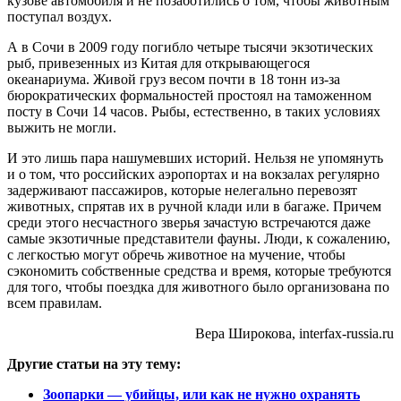
кузове автомобиля и не позаботились о том, чтобы животным
поступал воздух.
А в Сочи в 2009 году погибло четыре тысячи экзотических
рыб, привезенных из Китая для открывающегося
океанариума. Живой груз весом почти в 18 тонн из-за
бюрократических формальностей простоял на таможенном
посту в Сочи 14 часов. Рыбы, естественно, в таких условиях
выжить не могли.
И это лишь пара нашумевших историй. Нельзя не упомянуть
и о том, что российских аэропортах и на вокзалах регулярно
задерживают пассажиров, которые нелегально перевозят
животных, спрятав их в ручной клади или в багаже. Причем
среди этого несчастного зверья зачастую встречаются даже
самые экзотичные представители фауны. Люди, к сожалению,
с легкостью могут обречь животное на мучение, чтобы
сэкономить собственные средства и время, которые требуются
для того, чтобы поездка для животного было организована по
всем правилам.
Вера Широкова, interfax-russia.ru
Другие статьи на эту тему:
Зоопарки — убийцы, или как не нужно охранять