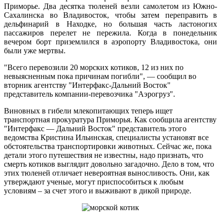
Приморье. Два десятка тюленей везли самолетом из Южно-
Сахалинска во Владивосток, чтобы затем переправить в
дельфинарий в Находке, но большая часть ластоногих
пассажиров перелет не пережила. Когда в понедельник
вечером борт приземлился в аэропорту Владивостока, они
были уже мертвы.
"Всего перевозили 20 морских котиков, 12 из них по
невыясненным пока причинам погибли", — сообщил во
вторник агентству "Интерфакс-Дальний Восток"
представитель компании-перевозчика "Аэрогруз".
Виновных в гибели млекопитающих теперь ищет
транспортная прокуратура Приморья. Как сообщила агентству
"Интерфакс — Дальний Восток" представитель этого
ведомства Кристина Ильинская, специалисты установят все
обстоятельства транспортировки животных. Сейчас же, пока
детали этого путешествия не известны, надо признать, что
смерть котиков выглядит довольно загадочно. Дело в том, что
этих тюленей отличает невероятная выносливость. Они, как
утверждают ученые, могут приспособиться к любым
условиям – за счет этого и выживают в дикой природе.