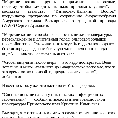
"Морские котики крупные неприхотливые животные,
поэтому чтобы заморить их надо приложить усилия", —
рассказал агентству "Интерфакс-Дальний Восток"
координатор программы по сохранению биоразнообразия
Амурского филиала Всемирного фонда дикой природы
(WWF) Сергей Арамилев.
"Морские котики способные выносить низкие температуры,
переохлаждение и длительный голод, благодаря большой
прослойке жира. Эти животные могут быть достаточно долго
без кислорода, ведь они большую часть времени проводят в
воде", — пояснил собеседник агентства.
"Чтобы замучить такого зверя — это надо постараться. Ведь
лететь из Южно-Сахалинска до Владивостока всего час, что за
это время могло произойти, предположить сложно", —
добавил он.
Известно к тому же, что ластоногие были здоровы.
"Специалисты не нашли у них никаких инфекционных
заболеваний", — сообщила представитель транспортной
прокуратуры Приморского края Кристина Ильинская.
Выходит, что с животными что-то случилось именно во время
полета. Пока на этот счет много версий.