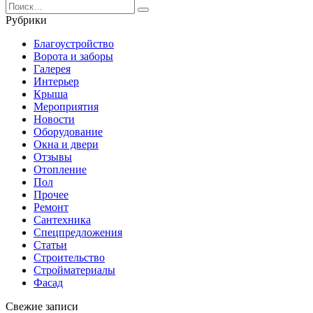
Search
for:
Рубрики
Благоустройство
Ворота и заборы
Галерея
Интерьер
Крыша
Мероприятия
Новости
Оборудование
Окна и двери
Отзывы
Отопление
Пол
Прочее
Ремонт
Сантехника
Спецпредложения
Статьи
Строительство
Стройматериалы
Фасад
Свежие записи