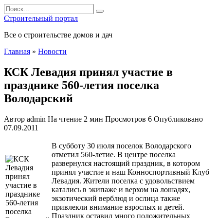
Перейти
Search
к
for:
Строительный портал
содержанию
Все о строительстве домов и дач
Главная
»
Новости
КСК Левадия принял участие в
празднике 560-летия поселка
Володарский
Автор
admin
На чтение
2 мин
Просмотров
6
Опубликовано
07.09.2011
В субботу 30 июля поселок Володарского
отметил 560-летие. В центре поселка
развернулся настоящий праздник, в котором
принял участие и наш Конноспортивный Клуб
Левадия. Жители поселка с удовольствием
катались в экипаже и верхом на лошадях,
экзотический верблюд и ослица также
привлекли внимание взрослых и детей.
Праздник оставил
много положительных