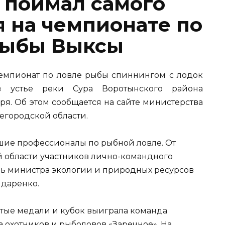
 поймал самого
я на чемпионате по
рыбы Выксы
мпионат по ловле рыбы спиннингом с лодок
 в устье реки Сура Воротынского района
ря. Об этом сообщается на сайте министерства
егородской области.
шие профессионалы по рыбной ловле. От
 области участников лично-командного
ль министра экологии и природных ресурсов
даренко.
отые медали и кубок выиграла команда
 охотников и рыболовов «Заречное». На