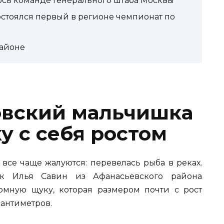
ось команде Генерального штаба Москвы
стоялся первый в регионе чемпионат по
районе
овский мальчишка
у с себя ростом
все чаще жалуются: перевелась рыба в реках.
ник Илья Савин из Афанасьевского района
омную щуку, которая размером почти с рост
сантиметров.