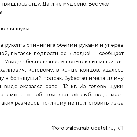
 пришлось отцу. Да и не мудрено. Вес уже
!
 в рукоять спиннинга обеими руками и уперев
ной, пытаясь подвести ее к лодке! — сообщает
 — Увидев бесполезность попыток сынишки это
хайлович, которому, в конце концов, удалось
у в большущий подсак. Зубастая имела длину
м виде оказался равен 12 кг. Из головы щуки
напоминание об этой знатной рыбалке, а мясо
таких размеров по-иному не приготовить из-за
Фото shilov.nabludatel.ru,
КП