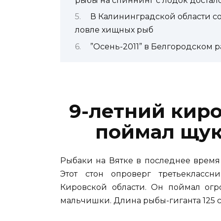
рыбы на спиннинг с лодок достал
В Калининградской области со
ловле хищных рыб
”Осень-2011” в Белгородском 
9-летний кир
поймал щук
Рыбаки на Вятке в последнее время 
Этот стон опроверг третьекласс
Кировской области. Он поймал огр
мальчишки. Длина рыбы-гиганта 125 