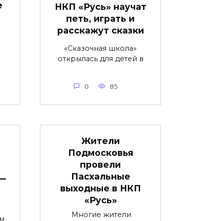
е
НКП «Русь» научат
петь, играть и
расскажут сказки
«Сказочная школа»
открылась для детей в
0
85
Жители
Подмосковья
провели
Пасхальные
 —
выходные в НКП
«Русь»
Многие жители
м