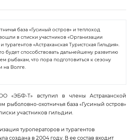
ничья база «Гусиный остров» и теплоход
вошли в списки участников «Организации
и турагентов «Астраханская Туристская Гильдия».
это будет способствовать дальнейшему развитию
ем рыбакам, что пора подготовиться к сезону
 на Волге.
ОО «ЭБФ-Т» вступил в члены Астраханской
м рыболовно-охотничья база «Гусиный остров»
списки участников гильдии.
зация туроператоров и турагентов
ла создана в 2004 году. В ее состав входит