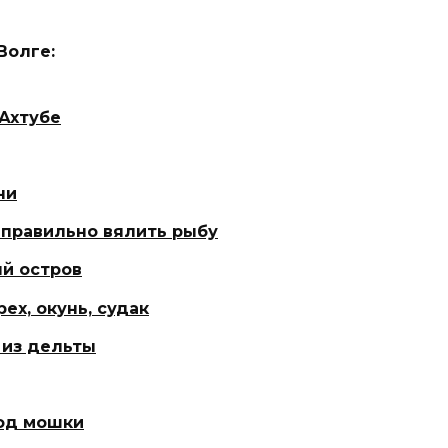
Волге:
 Ахтубе
ни
к правильно вялить рыбу
ый остров
ех, окунь, судак
 из дельты
иод мошки