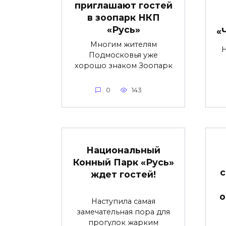
приглашают гостей
в зоопарк НКП
«Русь»
«
Многим жителям
Подмосковья уже
хорошо знаком Зоопарк
0
143
Национальный
Конный Парк «Русь»
с
ждет гостей!
о
Наступила самая
замечательная пора для
прогулок жарким