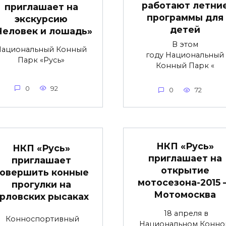
работают летни
приглашает на
программы для
экскурсию
детей
Человек и лошадь»
В этом
Национальный Конный
году Национальный
Парк «Русь»
Конный Парк «
0
92
0
72
НКП «Русь»
НКП «Русь»
приглашает на
приглашает
открытие
овершить конные
мотосезона-2015
прогулки на
Мотомосква
рловских рысаках
18 апреля в
Конноспортивный
Национальном Конно