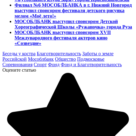
Филиал №6 МОСОБЛБАНКА в г. Нижний Новгород
выступил спонсором фестиваля детского рисунка
мелом «Моё лето!»
МОСОБЛБАНК выступил спонсором Детской
Хореографической Школы «Ружаночка» города Руза
МОСОБЛБАНК выступил спонсором XVII
Международного фестиваля актеров кино
«Созвездие»
Беседы у костра
Благотворительность
Заботы о земле
Российской
Мособлбанк
Общество
Подмосковье
Соревнования
Спорт
Фонд
Фонд и Благотворительность
Оцените статью