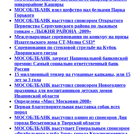
микрорайоне Каширы
МОСОБЛБАНК взял шефство над белками Парка
Горького
МОСОБЛБАНК выступил спонсором Открытого
Первенства Серпуховского района по лыжным
гонкам « ЛЫЖНЯ РАЙОНА -2009»
Международные соревнования по конкуру на призы
Издательского дома СТ-Медиа CSI3*
Соревнования по стендовой стрельбе на Кубок
Дворянского гнезда
МОСОБЛБАНК лауреат Национальной банковской
премии: Самый социально ответственный банк
России
15 миллионный тендер на гуманные капканы, или 15
лет за 3 года
МОСОБЛБАНК выступил спонсором Новогоднего
праздника для воспитанников детских домов
Ивановской области
Определена «Мисс Московия-2008»
Первая благотворительная выставка собак всех
пород
МОСОБЛБАНК выступил одним из спонсоров Дня
города Весьегонска в Тверской области
МОСОБЛБАНК выступает Генеральным спонсором
«Футбольного клуба Заря» города Краснознаменска