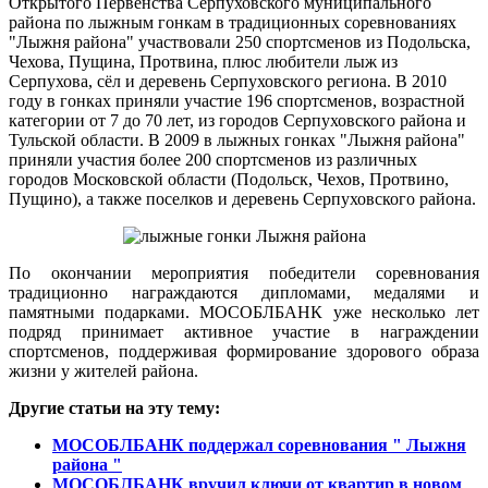
Открытого Первенства Серпуховского муниципального
района по лыжным гонкам в традиционных соревнованиях
"Лыжня района" участвовали 250 спортсменов из Подольска,
Чехова, Пущина, Протвина, плюс любители лыж из
Серпухова, сёл и деревень Серпуховского региона. В 2010
году в гонках приняли участие 196 спортсменов, возрастной
категории от 7 до 70 лет, из городов Серпуховского района и
Тульской области. В 2009 в лыжных гонках "Лыжня района"
приняли участия более 200 спортсменов из различных
городов Московской области (Подольск, Чехов, Протвино,
Пущино), а также поселков и деревень Серпуховского района.
По окончании мероприятия победители соревнования
традиционно награждаются дипломами, медалями и
памятными подарками. МОСОБЛБАНК уже несколько лет
подряд принимает активное участие в награждении
спортсменов, поддерживая формирование здорового образа
жизни у жителей района.
Другие статьи на эту тему:
МОСОБЛБАНК поддержал соревнования " Лыжня
района "
МОСОБЛБАНК вручил ключи от квартир в новом