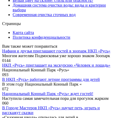
Белый цвет на склоне: стиль или опасность?
Домашняя система очистки воды: виды и критерии
выбора
Современная очистка сточных вод
Страницы
Карта сайта
Политика конфиденциальности
Вам также может понравиться
Нафаня и друзья приглашают гостей в зоопарк НКП «Русь»
Многим жителям Подмосковья уже хорошо знаком Зоопарк
0
144
НКП «Русь» приглашает на экскурсию «Человек и лошадь»
Национальный Конный Парк «Русь»
0
93
В НКП «Русь» работают летние программы для детей
В этом году Национальный Конный Парк «
0
72
Национальный Конный Парк «Русь» ждет гостей!
Наступила самая замечательная пора для прогулок жарким
0
60
В Городе Мастеров НКП «Русь» научат петь, играть и
расскажут сказки
«Сказочная школа» открылась для детей в