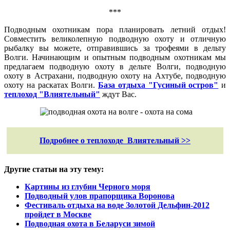
***
Подводным охотникам пора планировать летний отдых!
Совместить великолепную подводную охоту и отличную
рыбалку вы можете, отправившись за трофеями в дельту
Волги. Начинающим и опытным подводным охотникам мы
предлагаем подводную охоту в дельте Волги, подводную
охоту в Астрахани, подводную охоту на Ахтубе, подводную
охоту на раскатах Волги.
База отдыха "Гусиный остров"
и
теплоход "Влиятельный"
ждут Вас.
Подробнее о теплоходе Влиятельный >>
Другие статьи на эту тему:
Картины из глубин Черного моря
Подводный улов прапорщика Воронова
Фестиваль отдыха на воде Золотой Дельфин-2012
пройдет в Москве
Подводная охота в Беларуси зимой