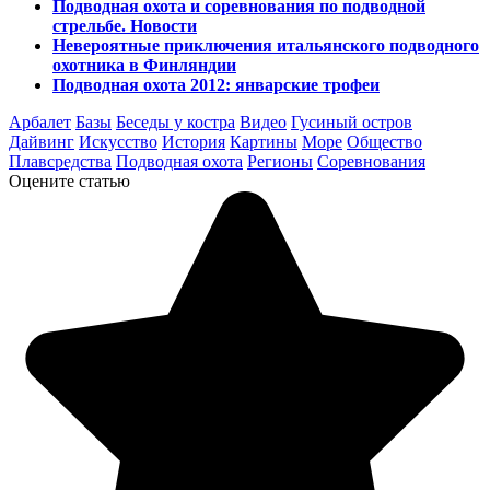
Подводная охота и соревнования по подводной
стрельбе. Новости
Невероятные приключения итальянского подводного
охотника в Финляндии
Подводная охота 2012: январские трофеи
Арбалет
Базы
Беседы у костра
Видео
Гусиный остров
Дайвинг
Искусство
История
Картины
Море
Общество
Плавсредства
Подводная охота
Регионы
Соревнования
Оцените статью