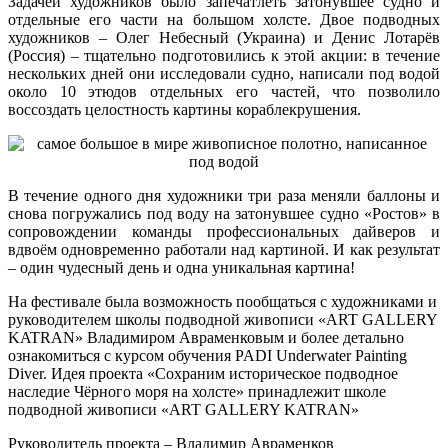
Задачей художников было запечатлеть затонувшее судно и
отдельные его части на большом холсте. Двое подводных
художников – Олег Небесный (Украина) и Денис Лотарёв
(Россия) – тщательно подготовились к этой акции: в течение
нескольких дней они исследовали судно, написали под водой
около 10 этюдов отдельных его частей, что позволило
воссоздать целостность картины кораблекрушения.
В течение одного дня художники три раза меняли баллоны и
снова погружались под воду на затонувшее судно «Ростов» в
сопровождении команды профессиональных дайверов и
вдвоём одновременно работали над картиной. И как результат
– один чудесный день и одна уникальная картина!
На фестивале была возможность пообщаться с художниками и
руководителем школы подводной живописи «ART GALLERY
KATRAN» Владимиром Авраменковым и более детально
ознакомиться с курсом обучения PADI Underwater Painting
Diver. Идея проекта «Сохраним историческое подводное
наследие Чёрного моря на холсте» принадлежит школе
подводной живописи «ART GALLERY KATRAN»
Руководитель проекта – Владимир Авраменков