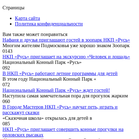
Страницы
Карта сайта
Политика конфиденциальности
Вам также может понравиться
Нафаня и друзья приглашают гостей в зоопарк НКП «Русь»
Многим жителям Подмосковья уже хорошо знаком Зоопарк
0
143
НКП «Русь» приглашает на экскурсию «Человек и лошадь»
Национальный Конный Парк «Русь»
0
92
В НКП «Русь» работают летние программы для детей
В этом году Национальный Конный Парк «
0
72
Национальный Конный Парк «Русь» ждет гостей!
Наступила самая замечательная пора для прогулок жарким
0
60
В Городе Мастеров НКП «Русь» научат петь, играть и
расскажут сказки
«Сказочная школа» открылась для детей в
0
85
НКП «Русь» приглашает совершить конные прогулки на
орловских рысаках