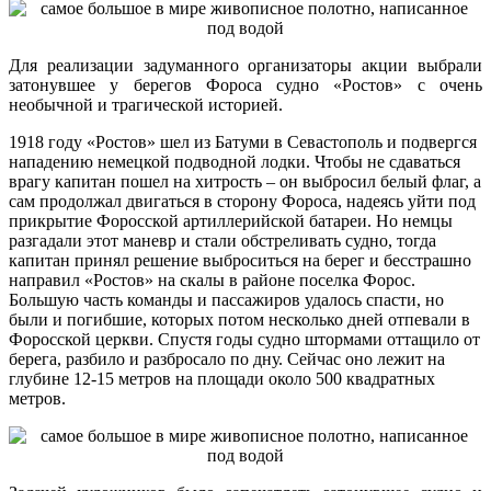
Для реализации задуманного организаторы акции выбрали
затонувшее у берегов Фороса судно «Ростов» с очень
необычной и трагической историей.
1918 году «Ростов» шел из Батуми в Севастополь и подвергся
нападению немецкой подводной лодки. Чтобы не сдаваться
врагу капитан пошел на хитрость – он выбросил белый флаг, а
сам продолжал двигаться в сторону Фороса, надеясь уйти под
прикрытие Форосской артиллерийской батареи. Но немцы
разгадали этот маневр и стали обстреливать судно, тогда
капитан принял решение выброситься на берег и бесстрашно
направил «Ростов» на скалы в районе поселка Форос.
Большую часть команды и пассажиров удалось спасти, но
были и погибшие, которых потом несколько дней отпевали в
Форосской церкви. Спустя годы судно штормами оттащило от
берега, разбило и разбросало по дну. Сейчас оно лежит на
глубине 12-15 метров на площади около 500 квадратных
метров.