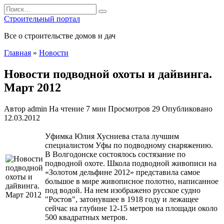
Перейти
Search
к
for:
Строительный портал
содержанию
Все о строительстве домов и дач
Главная
»
Новости
Новости подводной охоты и дайвинга.
Март 2012
Автор
admin
На чтение
7 мин
Просмотров
29
Опубликовано
12.03.2012
Уфимка Юлия Хусниева стала лучшим
специалистом Уфы по подводному снаряжению.
В Волгодонске состоялось состязание по
подводной охоте. Школа подводной живописи на
«Золотом дельфине 2012» представила самое
большое в мире живописное полотно, написанное
под водой. На нем изображено русское судно
"Ростов", затонувшее в 1918 году и лежащее
сейчас на глубине 12-15 метров
на площади около
500 квадратных метров.