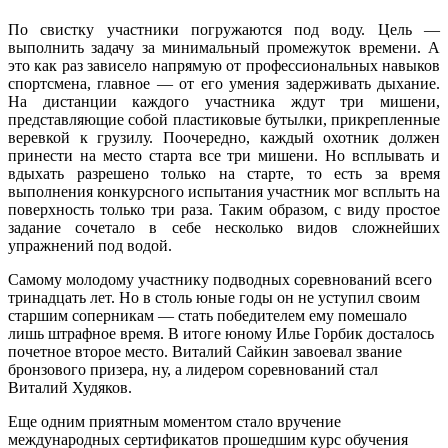
По свистку участники погружаются под воду. Цель —
выполнить задачу за минимальный промежуток времени. А
это как раз зависело напрямую от профессиональных навыков
спортсмена, главное — от его умения задерживать дыхание.
На дистанции каждого участника ждут три мишени,
представляющие собой пластиковые бутылки, прикрепленные
веревкой к грузилу. Поочередно, каждый охотник должен
принести на место старта все три мишени. Но всплывать и
вдыхать разрешено только на старте, то есть за время
выполнения конкурсного испытания участник мог всплыть на
поверхность только три раза. Таким образом, с виду простое
задание сочетало в себе несколько видов сложнейших
упражнений под водой.
Самому молодому участнику подводных соревнований всего
тринадцать лет. Но в столь юные годы он не уступил своим
старшим соперникам — стать победителем ему помешало
лишь штрафное время. В итоге юному Илье Горбик досталось
почетное второе место. Виталий Сайкин завоевал звание
бронзового призера, ну, а лидером соревнований стал
Виталий Худяков.
Еще одним приятным моментом стало вручение
международных сертификатов прошедшим курс обучения