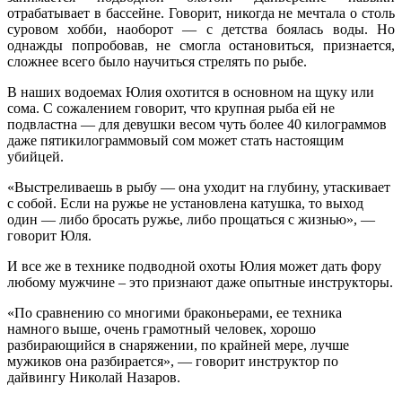
отрабатывает в бассейне. Говорит, никогда не мечтала о столь
суровом хобби, наоборот — с детства боялась воды. Но
однажды попробовав, не смогла остановиться, признается,
сложнее всего было научиться стрелять по рыбе.
В наших водоемах Юлия охотится в основном на щуку или
сома. С сожалением говорит, что крупная рыба ей не
подвластна — для девушки весом чуть более 40 килограммов
даже пятикилограммовый сом может стать настоящим
убийцей.
«Выстреливаешь в рыбу — она уходит на глубину, утаскивает
с собой. Если на ружье не установлена катушка, то выход
один — либо бросать ружье, либо прощаться с жизнью», —
говорит Юля.
И все же в технике подводной охоты Юлия может дать фору
любому мужчине – это признают даже опытные инструкторы.
«По сравнению со многими браконьерами, ее техника
намного выше, очень грамотный человек, хорошо
разбирающийся в снаряжении, по крайней мере, лучше
мужиков она разбирается», — говорит инструктор по
дайвингу Николай Назаров.