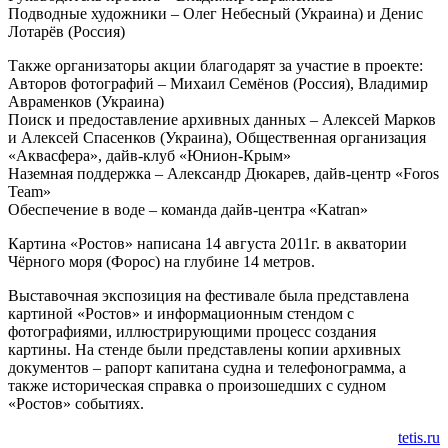
Подводные художники – Олег Небесный (Украина) и Денис
Лотарёв (Россия)
Также организаторы акции благодарят за участие в проекте:
Авторов фотографий – Михаил Семёнов (Россия), Владимир
Авраменков (Украина)
Поиск и предоставление архивных данных – Алексей Марков
и Алексей Спасенков (Украина), Общественная организация
«Аквасфера», дайв-клуб «Юнион-Крым»
Наземная поддержка – Александр Дюкарев, дайв-центр «Foros
Team»
Обеспечение в воде – команда дайв-центра «Katran»
Картина «Ростов» написана 14 августа 2011г. в акватории
Чёрного моря (Форос) на глубине 14 метров.
Выставочная экспозиция на фестивале была представлена
картиной «Ростов» и информационным стендом с
фотографиями, иллюстрирующими процесс создания
картины. На стенде были представлены копии архивных
документов – рапорт капитана судна и телефонограмма, а
также историческая справка о произошедших с судном
«Ростов» событиях.
tetis.ru