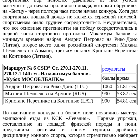
выступить до начала проливного дождя, который обрушился
на «Битцу» через полтора часа после начала конкура. Хотя для
спортивных лошадей дождь не является серьезной помехой,
спортсменам было труднее сосредоточиться. Неудивительно,
что все основные претенденты на победу сосредоточились в
первой части стартового протокола. Максимум баллов за
минимум времени набрал Андрис Петровас на Рико-Доно
(Литва), второе место занял российский спортсмен Михаил
Шемшелев на Армани, третьим остался Кристапс Неретникс
на Континью (Латвия).
Маршрут № 6 CSI3* Ст. 270.1-270.11,
результаты
270.12.1 140 см «На максимум баллов»
баллы
время
«Кубок МОСОБЛБАНКа»
Андрис Петровас на Рико-Доно (LTU)
1060
51.81 сек
Михаил Шемшелев на Армани (RUS)
990
53.87 сек
Кристапс Неретникс на Континью (LAT)
990
54.81 сек
По окончанию конкура на боевом поле появились мастера
экипажной езды из КСК «Левадия». Парные упряжки,
составленные из лошадей фризской породы и пони,
представила зрителям и гостям турнира драйвинг,
дисциплину конного спорта, которая стремительно набирает