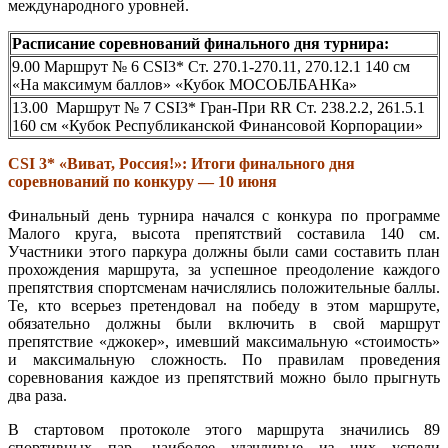
международного уровней.
Расписание соревнований финального дня турнира:
9.00 Маршрут № 6 CSI3* Ст. 270.1-270.11, 270.12.1 140 см
«На максимум баллов» «Кубок МОСОБЛБАНКа»
13.00 Маршрут № 7 CSI3* Гран-При RR Ст. 238.2.2, 261.5.1
160 см «Кубок Республиканской Финансовой Корпорации»
CSI 3* «Виват, Россия!»: Итоги финального дня
соревнований по конкуру — 10 июня
Финальный день турнира начался с конкура по программе
Малого круга, высота препятствий составила 140 см.
Участники этого паркура должны были сами составить план
прохождения маршрута, за успешное преодоление каждого
препятствия спортсменам начислялись положительные баллы.
Те, кто всерьез претендовал на победу в этом маршруте,
обязательно должны были включить в свой маршрут
препятствие «джокер», имевший максимальную «стоимость»
и максимальную сложность. По правилам проведения
соревнования каждое из препятствий можно было прыгнуть
два раза.
В стартовом протоколе этого маршрута значились 89
спортивных пар, наиболее удачливые из них успели