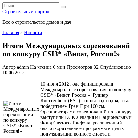
Перейти
Search
к
for:
Строительный портал
содержанию
Все о строительстве домов и дач
Главная
»
Новости
Итоги Международных соревнований
по конкуру CSI3* «Виват, Россия!»
Автор
admin
На чтение
6 мин
Просмотров
32
Опубликовано
10.06.2012
10 июня 2012 года финишировали
Международные соревнования по конкуру
CSI3* «Виват, Россия!». Гуннар
Клеттенберг (EST) второй год подряд стал
победителем Гран-При 160 см.
Организаторами соревнований по конкуру
выступили КСК Левадия и Национальный
Фонд Святого Трифона, реализующий
благотворительные программы в целях
популяризации
конного спорта и