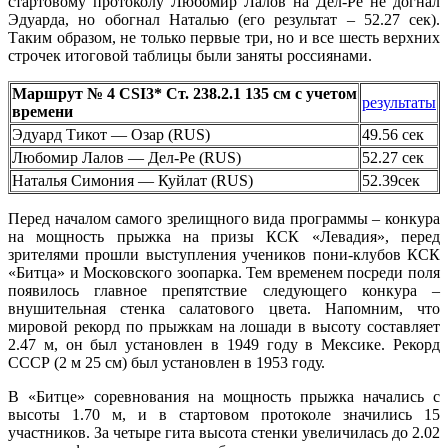
стартовому протоколу Любомир Лалов на Дел-Ре не догнал
Эдуарда, но обогнал Наталью (его результат – 52.27 сек).
Таким образом, не только первые три, но и все шесть верхних
строчек итоговой таблицы были заняты россиянами.
Маршрут № 4 CSI3* Ст. 238.2.1 135 см с учетом
результаты
времени
Эдуард Тикот — Озар (RUS)
49.56 сек
Любомир Лалов — Дел-Ре (RUS)
52.27 сек
Наталья Симония — Куйлат (RUS)
52.39сек
Перед началом самого зрелищного вида программы – конкура
на мощность прыжка на призы КСК «Левадия», перед
зрителями прошли выступления учеников пони-клубов КСК
«Битца» и Московского зоопарка. Тем временем посреди поля
появилось главное препятствие следующего конкура –
внушительная стенка салатового цвета. Напомним, что
мировой рекорд по прыжкам на лошади в высоту составляет
2.47 м, он был установлен в 1949 году в Мексике. Рекорд
СССР (2 м 25 см) был установлен в 1953 году.
В «Битце» соревнования на мощность прыжка начались с
высоты 1.70 м, и в стартовом протоколе значились 15
участников. За четыре гита высота стенки увеличилась до 2.02