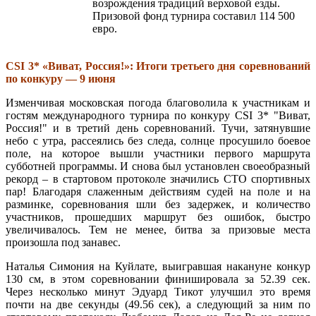
возрождения традиций верховой езды.
Призовой фонд турнира составил 114 500
евро.
CSI 3* «Виват, Россия!»: Итоги третьего дня соревнований
по конкуру — 9 июня
Изменчивая московская погода благоволила к участникам и
гостям международного турнира по конкуру CSI 3* "Виват,
Россия!" и в третий день соревнований. Тучи, затянувшие
небо с утра, рассеялись без следа, солнце просушило боевое
поле, на которое вышли участники первого маршрута
субботней программы. И снова был установлен своеобразный
рекорд – в стартовом протоколе значились СТО спортивных
пар! Благодаря слаженным действиям судей на поле и на
разминке, соревнования шли без задержек, и количество
участников, прошедших маршрут без ошибок, быстро
увеличивалось. Тем не менее, битва за призовые места
произошла под занавес.
Наталья Симония на Куйлате, выигравшая накануне конкур
130 см, в этом соревновании финишировала за 52.39 сек.
Через несколько минут Эдуард Тикот улучшил это время
почти на две секунды (49.56 сек), а следующий за ним по