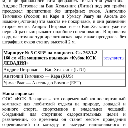
м, и до финального гита добрались только три участника.
Андрис Петровас на Ван Хельсинге (Литва) под рев трибун
преодолел препятствие без штрафных очков, Анатолию
Тимченко (Россия) на Каре и Урмасу Раагу на Аксель дю
Бомоне (Эстония) эта высота не покорилась, и они разделили
второе место. Андрис Петровас и его Ван-Хельсинг уже не
первый раз выигрывают подобное соревнование. В прошлом
году, на этом же турнире литовская пара также преодолела без
штрафных очков стенку высотой 2 м.
Маршрут № 5 CSI3* на мощность Ст. 262.1-2
160 см «На мощность прыжка» «Кубок КСК
результаты
ЛЕВАДИЯ»
Андрис Петровас — Ван Хельсинг (LTU)
Анатолий Тимченко — Кара (RUS)
Урмас Рааг — Аксель дю Бомоне (EST)
Наша справка:
ООО «КСК Левадия» – это современный конноспортивный
комплекс для любителей отдыха на природе, лошадей и
конного спорта, спортсменов и владельцев лошадей.
Созданный для спортивно оздоровительных целей и
развлечений, со временем он станет местом проведения
соревнований по конкуру и выездке национального и