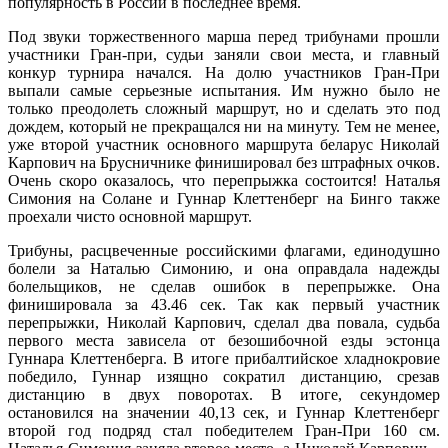
популярность в России в последнее время.
Под звуки торжественного марша перед трибунами прошли
участники Гран-при, судьи заняли свои места, и главный
конкур турнира начался. На долю участников Гран-При
выпали самые серьезные испытания. Им нужно было не
только преодолеть сложный маршрут, но и сделать это под
дождем, который не прекращался ни на минуту. Тем не менее,
уже второй участник основного маршрута беларус Николай
Карпович на Брусничнике финишировал без штрафных очков.
Очень скоро оказалось, что перепрыжка состоится! Наталья
Симония на Солане и Гуннар Клеттенберг на Бинго также
проехали чисто основной маршрут.
Трибуны, расцвеченные российскими флагами, единодушно
болели за Наталью Симонию, и она оправдала надежды
болельщиков, не сделав ошибок в перепрыжке. Она
финишировала за 43.46 сек. Так как первый участник
перепрыжки, Николай Карпович, сделал два повала, судьба
первого места зависела от безошибочной езды эстонца
Гуннара Клеттенберга. В итоге прибалтийское хладнокровие
победило, Гуннар изящно сократил дистанцию, срезав
дистанцию в двух поворотах. В итоге, секундомер
остановился на значении 40,13 сек, и Гуннар Клеттенберг
второй год подряд стал победителем Гран-При 160 см.