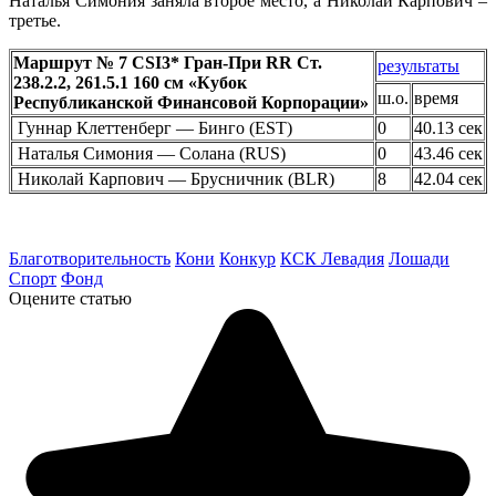
Наталья Симония заняла второе место, а Николай Карпович –
третье.
Маршрут № 7 CSI3* Гран-При RR Ст.
результаты
238.2.2, 261.5.1 160 см «Кубок
ш.о.
время
Республиканской Финансовой Корпорации»
Гуннар Клеттенберг — Бинго (EST)
0
40.13 сек
Наталья Симония — Солана (RUS)
0
43.46 сек
Николай Карпович — Брусничник (BLR)
8
42.04 сек
Благотворительность
Кони
Конкур
КСК Левадия
Лошади
Спорт
Фонд
Оцените статью